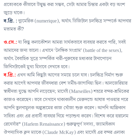
প্রত্যেককে কীভাবে উদ্বুদ্ধ করা সম্ভব, সেটা আমার চিন্তার একটা বড় অংশ
জুড়ে থাকে।
ব.গ্রি. :
ন্যুমেরিক (numerique), অর্থাৎ ডিজিটাল চলচ্চিত্র সম্পর্কে আপনার
মতামত কী?
ও.সে.:
যা কিছু কলাকৌশল আমরা সার্থকভাবে ব্যবহার করতে পারি, সবই
আমাদের জন্য ভালো। এখানে ‘লৈঙ্গিক সংগ্রাম’ (battle of the sexes),
অর্থাৎ বৈবাহিক সূত্রে সম্পর্কিত নারী-পুরুষের মধ্যকার টানাপোড়ন
জিনিসটাকেই মুখ্য হিসাবে দেখতে হবে।
ব.গ্রি.:
এখন আমি কিছুটা আগের সময়ে চলে যাব। চলচ্চিত্র নির্মাণ শুরু
করার আগেই আপনার জীবনধারা বেশ সমীহ-জাগানিয়া ছিল। আলজেরিয়ার
স্বাধীনতা যুদ্ধে আপনি লড়েছেন; মার্সেই (Marseilles) শহরে বন্দর-শ্রমিকের
কাজও করেছেন। তবে সেখানে থাকাকালীন মেরুদন্ডে আঘাত পাওয়ার পরে
আপনি তুলনামূলক অল্পশ্রমের কাজ খোঁজা শুরু করেন। আপনি আফ্রিকান
সাহিত্য এবং এর প্রবাসী ব্যবহার নিয়ে পড়াশুনা করেন। বিশেষ করে হারলেম
রেনেসাঁর* (Harlem Renaissance) গুরুত্বপূর্ণ সদস্য, জ্যামাইকান
ঔপন্যাসিক ক্লদ ম্যাকে (Claude McKay) এবং মার্সেই এর বন্দর এলাকা