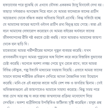
হাতড়ানোর পরে বুঝেছি যে এখনো যৌনতা একরকম ট্যাবু হিসাবেই দেখা হয়।
তাছাড়া সর্দাররাও অসন্তোষ নিয়ে বলে যে আমরা তাদেরকে তাদের প্রাচীন
আচারপ্রথা থেকে বঞ্চিত করার অভিপ্রায় নিয়েই এসেছি। কিন্তু সত্যিটা হচ্ছে
যে আমাদের জন্মের আগেই ওইসব প্রাচীন প্রথা বিলুপ্ত হয়ে গেছে। তারা এই
বলে আমাদের দোষারোপ করেছেন যে আমরা বাইরের অর্থবলে তাদের
জীবনযাপনের রীতি নষ্ট করতে চেষ্টা করছি। তবে আমরাও আমাদের জায়গা
থেকে হাল ছাড়ি নি।
মাঝেমধ্যে আমরা নারীশরীরের আদলে পুতুল ব্যবহার করেছি। যখন
প্রসবকালীন যন্ত্রণা আমরা পুতুলের অঙ্গ নির্দেশ করে করে বিস্তারিত বুঝানোর
চেষ্টা করেছি। অনেকে অবশ্য লজ্জা পেয়ে মুখ ঢেকে রাখে; তবে আমরা
বিভিন্ন কৌতুক, গল্প ইত্যাদি মাধ্যমের সহায়তা নিয়েছি। এভাবে আমরা তাদের
সামনে তাদের শারীরিক প্রতিরূপ দেখিয়ে আসল বৈজ্ঞানিক সত্য উন্মোচন
করেছি। মালি-তে এই ধরনের কাজে আমি বেশ দক্ষ ও জনপ্রিয় ছিলাম। সেই
অভিজ্ঞতাগুলো এই জায়গাতেও আমাকে সাহায্য করেছে। কিছু সময় পরে
তারা চোখ আর বন্ধ না করে বাচ্চা জন্মদানের প্রক্রিয়া মনোযোগ দিয়ে
দেখছিল। অবশ্য ধাত্রীবিদ্যার উপস্থিতিও জটিলতা সৃষ্টি করেছিল। মানুষ প্রশ্ন