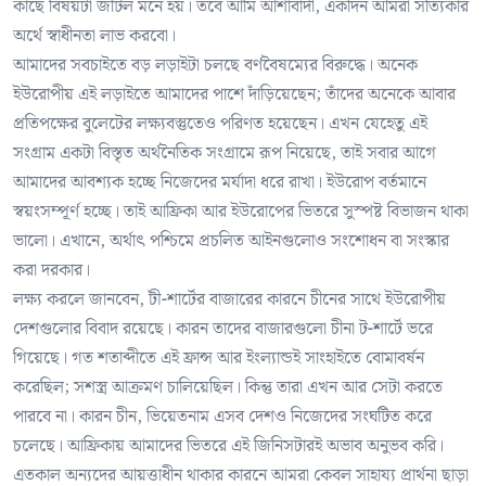
কাছে বিষয়টা জটিল মনে হয়। তবে আমি আশাবাদী, একদিন আমরা সত্যিকার
অর্থে স্বাধীনতা লাভ করবো।
আমাদের সবচাইতে বড় লড়াইটা চলছে বর্ণবৈষম্যের বিরুদ্ধে। অনেক
ইউরোপীয় এই লড়াইতে আমাদের পাশে দাঁড়িয়েছেন; তাঁদের অনেকে আবার
প্রতিপক্ষের বুলেটের লক্ষ্যবস্তুতেও পরিণত হয়েছেন। এখন যেহেতু এই
সংগ্রাম একটা বিস্তৃত অর্থনৈতিক সংগ্রামে রূপ নিয়েছে, তাই সবার আগে
আমাদের আবশ্যক হচ্ছে নিজেদের মর্যাদা ধরে রাখা। ইউরোপ বর্তমানে
স্বয়ংসম্পূর্ণ হচ্ছে। তাই আফ্রিকা আর ইউরোপের ভিতরে সুস্পষ্ট বিভাজন থাকা
ভালো। এখানে, অর্থাৎ পশ্চিমে প্রচলিত আইনগুলোও সংশোধন বা সংস্কার
করা দরকার।
লক্ষ্য করলে জানবেন, টী-শার্টের বাজারের কারনে চীনের সাথে ইউরোপীয়
দেশগুলোর বিবাদ রয়েছে। কারন তাদের বাজারগুলো চীনা ট-শার্টে ভরে
গিয়েছে। গত শতাব্দীতে এই ফ্রান্স আর ইংল্যান্ডই সাংহাইতে বোমাবর্ষন
করেছিল; সশস্ত্র আক্রমণ চালিয়েছিল। কিন্তু তারা এখন আর সেটা করতে
পারবে না। কারন চীন, ভিয়েতনাম এসব দেশও নিজেদের সংঘটিত করে
চলেছে। আফ্রিকায় আমাদের ভিতরে এই জিনিসটারই অভাব অনুভব করি।
এতকাল অন্যদের আয়ত্তাধীন থাকার কারনে আমরা কেবল সাহায্য প্রার্থনা ছাড়া