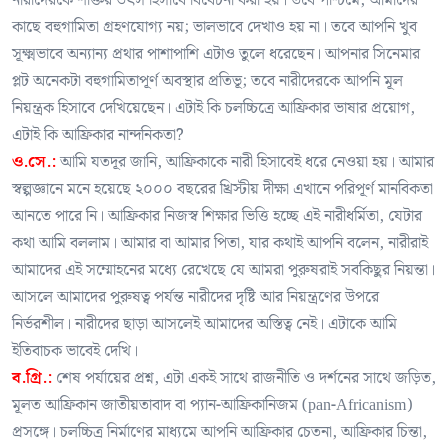
নারীদেরকে শক্তির উৎস হিসাবে বিবেচনা করা হয়। তবে পশ্চিমে, আমাদের
কাছে বহুগামিতা গ্রহণযোগ্য নয়; ভালভাবে দেখাও হয় না। তবে আপনি খুব
সূক্ষ্মভাবে অন্যান্য প্রথার পাশাপাশি এটাও তুলে ধরেছেন। আপনার সিনেমার
প্লট অনেকটা বহুগামিতাপূর্ণ অবস্থার প্রতিভূ; তবে নারীদেরকে আপনি মূল
নিয়ন্ত্রক হিসাবে দেখিয়েছেন। এটাই কি চলচ্চিত্রে আফ্রিকার ভাষার প্রয়োগ,
এটাই কি আফ্রিকার নান্দনিকতা?
ও.সে.:
আমি যতদূর জানি, আফ্রিকাকে নারী হিসাবেই ধরে নেওয়া হয়। আমার
স্বল্পজ্ঞানে মনে হয়েছে ২০০০ বছরের খ্রিস্টীয় দীক্ষা এখানে পরিপূর্ণ মানবিকতা
আনতে পারে নি। আফ্রিকার নিজস্ব শিক্ষার ভিত্তি হচ্ছে এই নারীধর্মিতা, যেটার
কথা আমি বললাম। আমার বা আমার পিতা, যার কথাই আপনি বলেন, নারীরাই
আমাদের এই সম্মোহনের মধ্যে রেখেছে যে আমরা পুরুষরাই সবকিছুর নিয়ন্তা।
আসলে আমাদের পুরুষত্ব পর্যন্ত নারীদের দৃষ্টি আর নিয়ন্ত্রণের উপরে
নির্ভরশীল। নারীদের ছাড়া আসলেই আমাদের অস্তিত্ব নেই। এটাকে আমি
ইতিবাচক ভাবেই দেখি।
ব.গ্রি.:
শেষ পর্যায়ের প্রশ্ন, এটা একই সাথে রাজনীতি ও দর্শনের সাথে জড়িত,
মূলত আফ্রিকান জাতীয়তাবাদ বা প্যান-আফ্রিকানিজম (pan-Africanism)
প্রসঙ্গে। চলচ্চিত্র নির্মাণের মাধ্যমে আপনি আফ্রিকার চেতনা, আফ্রিকার চিন্তা,