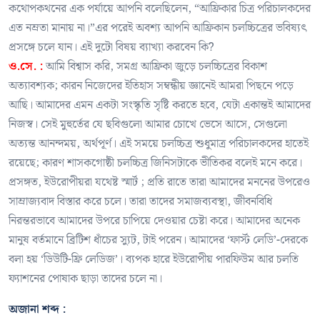
কথোপকথনের এক পর্যায়ে আপনি বলেছিলেন, “আফ্রিকার চিত্র পরিচালকদের
এত নম্রতা মানায় না।”এর পরেই অবশ্য আপনি আফ্রিকান চলচ্চিত্রের ভবিষ্যৎ
প্রসঙ্গে চলে যান। এই দুটো বিষয় ব্যাখ্যা করবেন কি?
ও.সে. :
আমি বিশ্বাস করি, সমগ্র আফ্রিকা জুড়ে চলচ্চিত্রের বিকাশ
অত্যাবশ্যক; কারন নিজেদের ইতিহাস সম্বন্ধীয় জ্ঞানেই আমরা পিছনে পড়ে
আছি। আমাদের এমন একটা সংস্কৃতি সৃষ্টি করতে হবে, যেটা একান্তই আমাদের
নিজস্ব। সেই মুহুর্তের যে ছবিগুলো আমার চোখে ভেসে আসে, সেগুলো
অত্যন্ত আনন্দময়, অর্থপূর্ণ। এই সময়ে চলচ্চিত্র শুধুমাত্র পরিচালকদের হাতেই
রয়েছে; কারণ শাসকগোষ্ঠী চলচ্চিত্র জিনিসটাকে ভীতিকর বলেই মনে করে।
প্রসঙ্গত, ইউরোপীয়রা যথেষ্ট স্মার্ট ; প্রতি রাতে তারা আমাদের মননের উপরেও
সাম্রাজ্যবাদ বিস্তার করে চলে। তারা তাদের সমাজব্যবস্থা, জীবনবিধি
নিরন্তরভাবে আমাদের উপরে চাপিয়ে দেওয়ার চেষ্টা করে। আমাদের অনেক
মানুষ বর্তমানে ব্রিটিশ ধাঁচের স্যুট, টাই পরেন। আমাদের ‘ফার্স্ট লেডি’-দেরকে
বলা হয় ‘ডিউটি-ফ্রি লেডিজ’। ব্যপক হারে ইউরোপীয় পারফিউম আর চলতি
ফ্যাশনের পোষাক ছাড়া তাদের চলে না।
অজানা শব্দ :