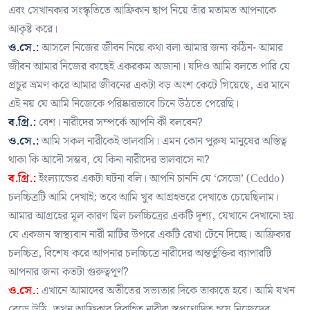
এবং সেখানকার সংস্কৃতিতে আফ্রিকান ছাপ নিয়ে তাঁর মতামত আপনাকে
আকৃষ্ট করে।
ও.সে.:
আসলে নিজের জীবন নিয়ে কথা বলা আমার জন্য কঠিন- আমার
জীবন আমার নিজের কাছেই একরকম অজানা। যদিও আমি বলতে পারি যে
প্রচুর ভ্রমণ করে আমার জীবনের একটা বড় অংশ কেটে গিয়েছে, এর মানে
এই নয় যে আমি নিজেকে পরিষ্কারভাবে চিনে উঠতে পেরেছি।
ব.গ্রি.:
বেশ। নারীদের সম্পর্কে আপনি কী বলবেন?
ও.সে.:
আমি সকল নারীকেই ভালবাসি। এমন কোন পুরুষ মানুষের অস্তিত্ব
থাকা কি আদৌ সম্ভব, যে কিনা নারীদের ভালবাসে না?
ব.গ্রি.:
ইংল্যান্ডের একটা ঘটনা বলি। আপনি চাননি যে ‘সেডো’ (Ceddo)
চলচ্চিত্রটি আমি দেখাই; তবে আমি খুব আগ্রহভরে দেখাতে চেয়েছিলাম।
আমার আগ্রহের মূল কারণ ছিল চলচ্চিত্রের একটি দৃশ্য, যেখানে দেখানো হয়
যে একজন স্বাস্থ্যবান নারী মাটির উপরে একটি রেখা টেনে দিচ্ছে। আফ্রিকার
চলচ্চিত্র, বিশেষ করে আপনার চলচ্চিত্রে নারীদের অন্তর্ভুক্তির ব্যাপারটি
আপনার জন্য কতটা গুরুত্বপূর্ণ?
ও.সে.:
এখানে আমাদের অতীতের সভ্যতার দিকে তাকাতে হবে। আমি যখন
বেড়ে উঠি, তখন আফ্রিকার বিবাহিত নারীরা স্বপ্রণোদিত হয়ে নিজেদের