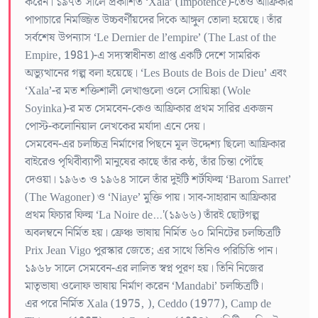
করেন। ১৯৭৩ সালে প্রকাশিত ‘Xala’ (Impotence)-তেও আফ্রিকার
পাপাচারে নিমজ্জিত উচ্চবর্ণীয়দের দিকে আঙ্গুল তোলা হয়েছে। তাঁর
সর্বশেষ উপন্যাস ‘Le Dernier de l’empire’ (The Last of the
Empire, 1981)-এ সদ্যস্বাধীনতা প্রাপ্ত একটি দেশে সামরিক
অভ্যুত্থানের গল্প বলা হয়েছে। ‘Les Bouts de Bois de Dieu’ এবং
‘Xala’-র মত শক্তিশালী লেখাগুলো ওলে সোয়িঙ্কা (Wole
Soyinka)-র মত সেমবেন-কেও আফ্রিকার প্রথম সারির একজন
পোস্ট-কলোনিয়াল লেখকের মর্যাদা এনে দেয়।
সেমবেন-এর চলচ্চিত্র নির্মাণের পিছনে মূল উদ্দেশ্য ছিলো আফ্রিকার
বাইরেও পৃথিবীব্যাপী মানুষের কাছে তাঁর কন্ঠ, তাঁর চিন্তা পৌঁছে
দেওয়া। ১৯৬৩ ও ১৯৬৪ সালে তাঁর দুইটি শর্টফিল্ম ‘Barom Sarret’
(The Wagoner) ও ‘Niaye’ মুক্তি পায়। সাব-সাহারান আফ্রিকার
প্রথম ফিচার ফিল্ম ‘La Noire de…'(১৯৬৬) তাঁরই ছোটগল্প
অবলম্বনে নির্মিত হয়। ফ্রেঞ্চ ভাষায় নির্মিত ৬০ মিনিটের চলচ্চিত্রটি
Prix Jean Vigo পুরস্কার জেতে; এর সাথে তিনিও পরিচিতি পান।
১৯৬৮ সালে সেমবেন-এর লালিত স্বপ্ন পূরণ হয়। তিনি নিজের
মাতৃভাষা ওলোফ ভাষায় নির্মাণ করেন ‘Mandabi’ চলচ্চিত্রটি।
এর পরে নির্মিত Xala (1975, ), Ceddo (1977), Camp de