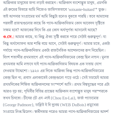
আফ্রিকার মানুষের জন্য লড়াই করছেন। আফ্রিকান বংশোদ্ভূত মানুষ, এমনকি
এই রুমের ভিতরে আমি নিজেও জাতিগতভাবে ‘soixante-huitard’* ভুক্ত।
তাই আপনার সংগ্রামের মর্ম আমি কিছুটা হলেও বুঝতে পারছি। তবে আমাদের
পরবর্তী প্রজন্মগুলোর কাছে কি প্যান-আফ্রিকানিজম কোন আবেদন সৃষ্টিতে
সক্ষম হবে? আজকের দিনে কি এর কোন অর্থপূর্ণতা আসলেই আছে?
ও.সে.:
আমার কাছে, যা কিছু ঐক্য সৃষ্টি করতে পারে সেটাই গুরুত্বপূর্ণ। যা
কিছু অর্থদ্যোতনা আর শান্তি বয়ে আনে, সেটাই গুরুত্বপূর্ণ। আমার মতে, একটা
পর্যায়ে প্যান-আফ্রিকানিজম একটা রাজনৈতিক আন্দোলনের রূপ নিয়েছিল।
বিংশ শতাব্দীর প্রথমভাগে এই প্যান-আফ্রিকানিজমের কেন্দ্র ছিল লন্ডন। মূলত
প্রথমবার আমি লন্ডনে যাই প্যান-আফ্রিকানিজম বিষয়ক এক সভায় যোগ
দেওয়ার উদ্দেশ্যে। ১৯২০ এর দিকে আফ্রিকা কিন্তু প্যান-আফ্রিকানিজমের
কেন্দ্র ছিল না; প্রবাস এলাকাতেই কেন্দ্রগুলো গড়ে ওঠে। সেই সময়েই আমরা
প্রথমদিকের শিক্ষিত আফ্রিকানদের সংস্পর্শে আসি। প্রথম বিশ্বযুদ্ধের পরে এটা
আরও দৃঢ় হয়; পৃথিবীর বিভিন্ন প্রান্তের আফ্রিকান বংশোদ্ভূত মানুষ পরস্পরকে
তখন চিনতো। চীনের চৌ এন -লাই (Chou En-Lai), জর্জ প্যাডমোর
(George Padmore), ডাব্লিউ ই বি দ্যুবয় (WEB DuBois) প্রমুখেরা
সংগ্রামে লিপ্ত ছিলেন। স্বাধীনতার পরেও আমরা প্যান-আফ্রিকানিজমের আদর্শ