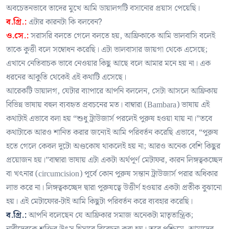
অবচেতনভাবে তাদের মুখে আমি ডায়ালগটি বসানোর প্রয়াস পেয়েছি।
ব.গ্রি.:
এটার কারনটা কি বলবেন?
ও.সে.:
সরাসরি বলতে গেলে বলতে হয়, আফ্রিকাকে আমি ভালবাসি বলেই
তাকে কুত্তী বলে সম্বোধন করেছি। এটা ভালবাসার জায়গা থেকে এসেছে;
এখানে নেতিবাচক ভাবে নেওয়ার কিছু আছে বলে আমার মনে হয় না। এক
ধরনের আকুতি থেকেই এই কথাটি এসেছে।
আরেকটি ডায়ালগ, যেটার ব্যাপারে আপনি বললেন, সেটা আসলে আফ্রিকায়
বিভিন্ন ভাষায় বহুল ব্যবহৃত প্রবচনের মত। বাম্বারা (Bambara) ভাষায় এই
কথাটাই এভাবে বলা হয় “শুধু ট্রাউজার্স পরলেই পুরুষ হওয়া যায় না।”তবে
কথাটাকে আরও শানিত করার জন্যেই আমি পরিবর্তন করেছি এভাবে, “পুরুষ
হতে গেলে কেবল দুটো অণ্ডকোষ থাকলেই হয় না; আরও অনেক বেশি কিছুর
প্রয়োজন হয়।”বাম্বারা ভাষায় এটা একটা অর্থপূর্ণ মেটাফর, কারন লিঙ্গত্বকচ্ছেদ
বা খৎনার (circumcision) পূর্বে কোন পুরুষ সন্তান ট্রাউজার্স পরার অধিকার
লাভ করে না। লিঙ্গত্বকচ্ছেদ দ্বারা পুরুষত্বে উত্তীর্ণ হওয়ার একটা প্রতীক বুঝানো
হয়। এই মেটাফোর-টাই আমি কিছুটা পরিবর্তন করে ব্যবহার করেছি।
ব.গ্রি.:
আপনি বলেছেন যে আফ্রিকার সমাজ অনেকটা মাতৃতান্ত্রিক;