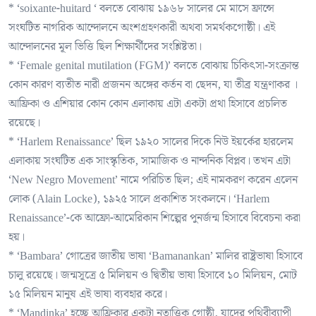
* ‘soixante-huitard ‘ বলতে বোঝায় ১৯৬৮ সালের মে মাসে ফ্রান্সে
সংঘটিত নাগরিক আন্দোলনে অংশগ্রহণকারী অথবা সমর্থকগোষ্ঠী। এই
আন্দোলনের মূল ভিত্তি ছিল শিক্ষার্থীদের সংশ্লিষ্টতা।
* ‘Female genital mutilation (FGM)’ বলতে বোঝায় চিকিৎসা-সংক্রান্ত
কোন কারণ ব্যতীত নারী প্রজনন অঙ্গের কর্তন বা ছেদন, যা তীব্র যন্ত্রণাকর ।
আফ্রিকা ও এশিয়ার কোন কোন এলাকায় এটা একটা প্রথা হিসাবে প্রচলিত
রয়েছে।
* ‘Harlem Renaissance’ ছিল ১৯২০ সালের দিকে নিউ ইয়র্কের হারলেম
এলাকায় সংঘটিত এক সাংস্কৃতিক, সামাজিক ও নান্দনিক বিপ্লব। তখন এটা
‘New Negro Movement’ নামে পরিচিত ছিল; এই নামকরণ করেন এলেন
লোক (Alain Locke), ১৯২৫ সালে প্রকাশিত সংকলনে। ‘Harlem
Renaissance’-কে আফ্রো-আমেরিকান শিল্পের পুনর্জন্ম হিসাবে বিবেচনা করা
হয়।
* ‘Bambara’ গোত্রের জাতীয় ভাষা ‘Bamanankan’ মালির রাষ্ট্রভাষা হিসাবে
চালু রয়েছে। জন্মসূত্রে ৫ মিলিয়ন ও দ্বিতীয় ভাষা হিসাবে ১০ মিলিয়ন, মোট
১৫ মিলিয়ন মানুষ এই ভাষা ব্যবহার করে।
* ‘Mandinka’ হচ্ছে আফ্রিকার একটা নৃতাত্ত্বিক গোষ্ঠী, যাদের পৃথিবীব্যাপী