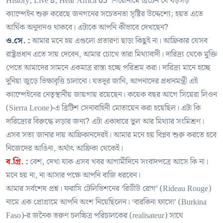
History, Live 8, Hear Africa 05’ শিরোনামে ব্রিটেন যে বড়সড়
ক্যাম্পেইন শুরু করেছে জনগনের সচেতনতা সৃষ্টির উদ্দেশ্যে; হয়ত এতে
আর্থিক অনুদানও থাকবে। এটাকে আপনি কীভাবে দেখছেন?
ও.সে. :
আমার মনে হয় এগুলো প্রতারণা ছাড়া কিছুই না। আফ্রিকার যেসব
রাষ্ট্রপ্রধান এতে সায় দেবেন, আমার চোখে তারা মিথ্যাবাদী। দারিদ্র্য থেকে মুক্তি
পেতে আমাদের সামনে একমাত্র রাস্তা হচ্ছে পরিশ্রম করা। দারিদ্র্য মানে হচ্ছে
দুনিয়া জুড়ে ভিক্ষাবৃত্তি চালানো। যতদূর জানি, আপনাদের প্রধানমন্ত্রী এই
ক্যাম্পেইনের নেতৃস্থানীয় জায়গায় রয়েছেন। কয়েক বছর আগে সিয়েরা লিওন
(Sierra Leone)-এ ব্রিটিশ সেনাবাহিনী মোতায়েন করা হয়েছিল। এটা কি
দারিদ্র‍্যের বিরুদ্ধে লড়ার জন্য? এটা একাধারে ভুল আর মিথ্যার সংমিশ্রণ।
এসব সত্য জানার দায় আফ্রিকানদেরই। আমার মনে হয় বিপ্লব শুরু করতে হবে
নিজেদের আঙিনা, অর্থাৎ আফ্রিকা থেকেই।
ব.গ্রি. :
বেশ, দেখা যাক এসব খবর আগামীদিনে সংবাদপত্রে আসে কি না।
মনে হয় না, না আসার পক্ষে আপনি বাজি ধরবেন।
আমার সর্বশেষ প্রশ্ন। ফরাসি টেলিভিশনের ‘রিডীউ রোগ’ (Rideau Rouge)
নামে এক প্রোগ্রামে আপনি অংশ নিয়েছিলেন। ‘বারকিনা ফাসো’ (Burkina
Faso)-র জনৈক তরুণ চলচ্চিত্র পরিচালকের (realisateur) সাথে