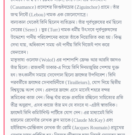
(Casamance) প্রদেশের জিগুইনচোর (Ziguinchor) গ্রামে। তাঁর
জন্ম লিবৌ (Lebou) নামক এক জেলেগোত্রে।
বাল্যকাল থেকেই তিনি ছিলেন ব্যতিক্রম। তাঁর পূর্বপুরুষের ধর্ম ছিলো
সেরের (Serer) । তুর (Turr) নামক ধর্মীয় উৎসবে পূর্বপুরুষদের
উদ্দেশ্যে পানীয় পরিবেশনের কাজে তাঁকে নিয়োজিত করা হয়। কিন্তু
দেখা যায়, অধিকাংশ সময় ওই পানীয় তিনি নিজেই পান করে
ফেলতেন।
মাতৃভাষা ওলোফ (Wolof) এর পাশাপাশি ফ্রেঞ্চ আর আরবি জ্ঞানও
তাঁর ছিলো। রাজধানী ডাকার-এ গিয়ে তিনি দিনমজুরির পেশায় যুক্ত
হন। তৎকালীন সময়ে সেনেগাল ছিলো ফ্রান্সের উপনিবেশ। তিনি
পরবর্তীতে ফ্রান্সের সেনাবাহিনীতে (Tirailleiurs), যোগ দিয়ে দ্বিতীয়
বিশ্বযুদ্ধে অংশ নেন। এরপরে ফ্রান্সে এসে মার্সেই শহরে বন্দর
শ্রমিকের কাজ নেন। কিন্তু যাঁর রক্তে প্রবাহিত হচ্ছিলো সাহিত্যের প্রতি
তীব্র অনুরাগ, এসব কাজে তাঁর মন যে বসবে না -এটাই স্বাভাবিক।
ফ্রান্সেই তিনি কমিউনিস্ট পার্টিতে যোগ দেন। এর মাধ্যমেই তিনি
হারলেম রেনেসাঁর লেখক ক্লদ ম্যাকে (Claude McKay) এবং
হাইতিয়ান-মেক্সিকান লেখক জাঁ রোমি (Jacques Roumain) প্রমুখের