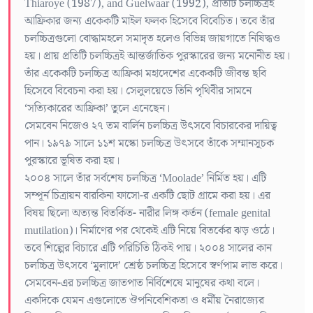
Thiaroye (1987), and Guelwaar (1992), প্রতিটি চলচ্চিত্রই
আফ্রিকার জন্য একেকটি মাইল ফলক হিসেবে বিবেচিত। তবে তাঁর
চলচ্চিত্ৰগুলো বোদ্ধামহলে সমাদৃত হলেও বিভিন্ন জায়গাতে নিষিদ্ধও
হয়। প্রায় প্রতিটি চলচ্চিত্রই আন্তর্জাতিক পুরস্কারের জন্য মনোনীত হয়।
তাঁর একেকটি চলচ্চিত্র আফ্রিকা মহাদেশের একেকটি জীবন্ত ছবি
হিসেবে বিবেচনা করা হয়। সেলুলয়েডে তিনি পৃথিবীর সামনে
‘সত্যিকারের আফ্রিকা’ তুলে এনেছেন।
সেমবেন নিজেও ২৭ তম বার্লিন চলচ্চিত্র উৎসবে বিচারকের দায়িত্ব
পান। ১৯৭৯ সালে ১১শ মস্কো চলচ্চিত্র উৎসবে তাঁকে সম্মানসূচক
পুরস্কারে ভূষিত করা হয়।
২০০৪ সালে তাঁর সর্বশেষ চলচ্চিত্র ‘Moolade’ নির্মিত হয়। এটি
সম্পূর্ন চিত্রায়ন বারকিনা ফাসো-র একটি ছোট গ্রামে করা হয়। এর
বিষয় ছিলো অত্যন্ত বিতর্কিত- নারীর লিঙ্গ কর্তন (female genital
mutilation)। নির্মাণের পর থেকেই এটি নিয়ে বিতর্কের ঝড় ওঠে।
তবে শিল্পের বিচারে এটি পরিচিতি ঠিকই পায়। ২০০৪ সালের কান
চলচ্চিত্র উৎসবে ‘মুলাদে’ শ্রেষ্ঠ চলচ্চিত্র হিসেবে স্বর্ণপাম লাভ করে।
সেমবেন-এর চলচ্চিত্র জাতপাত নির্বিশেষে মানুষের কথা বলে।
একদিকে যেমন এগুলোতে ঔপনিবেশিকতা ও ধর্মীয় নৈরাজ্যের