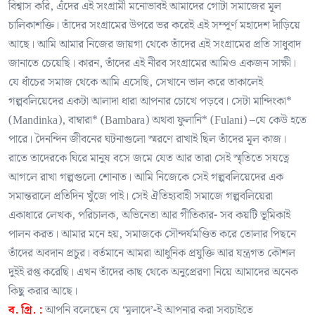
বিশ্বাস করি, এঁদের এই সংগ্রামী মনোভাবই আমাদের গোটা সমাজের মূল
চালিকাশক্তি। তাঁদের সংগ্রামের উপরে ভর করেই এই সম্পূর্ণ মহাদেশ দাঁড়িয়ে
আছে। আমি আমার নিজের জায়গা থেকে তাঁদের এই সংগ্রামের প্রতি সাধুবাদ
জানাতে চেয়েছি। কারন, তাঁদের এই নীরব সংগ্রামের আমিও একজন সাক্ষী।
যে ধাঁচের সমাজ থেকে আমি এসেছি, সেখানে ভাল করে তাকালেই
গল্পবলিয়েদের একটা আলাদা ধারা আপনার চোখে পড়বে। সেটা মান্দিংকা*
(Mandinka), বাম্বারা* (Bambara) অথবা ফুলানি* (Fulani) –যে কেউ হতে
পারে। দৈনন্দিন জীবনের ঘটনাগুলো স্মরণে রাখাই ছিল তাঁদের মূল কাজ।
রাতে তাদেরকে ঘিরে মানুষ বসে জমে যেত আর তারা সেই স্মৃতিতে সযত্নে
আগলে রাখা গল্পগুলো শোনাত। আমি নিজেকে সেই গল্পবলিয়েদের এক
সমান্তরালে প্রতিদিন খুঁজে পাই। সেই ঐতিহ্যবাহী সমাজে গল্পবলিয়েরা
একাধারে লেখক, পরিচালক, অভিনেতা আর গীতিকার- সব কয়টি ভূমিকাই
পালন করত। আমার মনে হয়, সমাজকে সৌন্দর্যমণ্ডিত করে তোলার পিছনে
তাঁদের অবদান প্রচুর। বর্তমানে আমরা আধুনিক প্রযুক্তি আর যন্ত্রগত কৌশল
দুইই রপ্ত করেছি। এখন তাঁদের কাছ থেকে অনুপ্রেরণা নিয়ে আমাদের অনেক
কিছু করার আছে।
ব. গ্রি. :
আপনি বলেছেন যে ‘মূলাদে’-ই আপনার করা সবচাইতে