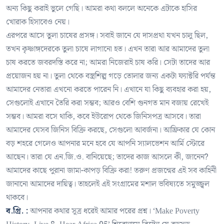
অন্য কিছু করাই ভুলে গেছি। আমরা কথা বললে অনেকে এটাকে হাসির
খোরাক হিসাবেও নেয়।
এরপরে আসে তুলা চাষের প্রসঙ্গ। সবাই জানে যে দাসপ্রথা যখন চালু ছিল,
তখন কৃষ্ণাঙ্গদেরকে তুলা চাষে লাগানো হত। এখন তারা আর আমাদের তুলা
চাষ করতে জবরদস্তি করে না; আমরা নিজেরাই চাষ করি। সেটা তাদের আর
প্রয়োজন হয় না। তুলা থেকে বস্ত্রশিল্প গড়ে তোলার জন্য একটা ফ্যাক্টরি পর্যন্ত
আমাদের নেতারা এখনো করতে পারেন নি। এখানে যা কিছু ব্যবহার করা হয়,
সেগুলোই এখানে তৈরি করা সম্ভব; আরও বেশি গুনগত মান বজায় রেখেই
সম্ভব। আমরা বসে থাকি, কবে ইউরোপ থেকে জিনিসপত্র আসবে। তারা
আমাদের যেসব জিনিস বিক্রি করছে, সেগুলো আবর্জনা। আফ্রিকার যে কোন
বড় শহরে গেলেও আপনার মনে হবে যে আপনি স্যালভেশন আর্মি স্টোরে
আছেন। তারা যে এন.জি.ও. বানিয়েছে; তাদের কাজ আসলে কী, জানেন?
আমাদের কাছে পুরানা জামা-কাপড় বিক্রি করা! তরুণ প্রজন্মের এই সব কাহিনী
জানানো আমাদের দায়িত্ব। তাহলেই এই সংগ্রামের মশাল ভবিষ্যতে সমুজ্জ্বল
থাকবে।
ব.গ্রি. :
আপনার কথার সূত্র ধরেই আমার পরের প্রশ্ন। ‘Make Poverty