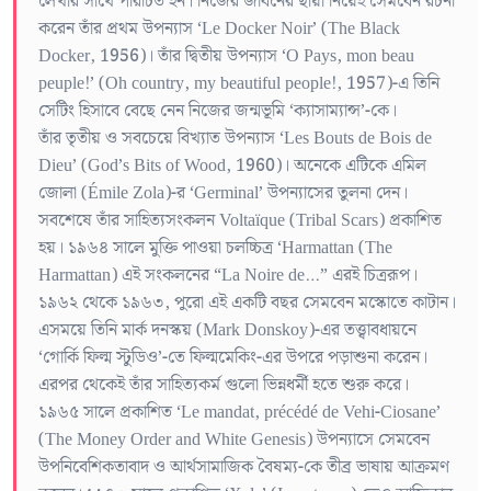
লেখার সাথে পরিচিত হন। নিজের জীবনের ছায়া নিয়েই সেমবেন রচনা
করেন তাঁর প্রথম উপন্যাস ‘Le Docker Noir’ (The Black
Docker, 1956)। তাঁর দ্বিতীয় উপন্যাস ‘O Pays, mon beau
peuple!’ (Oh country, my beautiful people!, 1957)-এ তিনি
সেটিং হিসাবে বেছে নেন নিজের জন্মভূমি ‘ক্যাসাম্যান্স’-কে।
তাঁর তৃতীয় ও সবচেয়ে বিখ্যাত উপন্যাস ‘Les Bouts de Bois de
Dieu’ (God’s Bits of Wood, 1960)। অনেকে এটিকে এমিল
জোলা (Émile Zola)-র ‘Germinal’ উপন্যাসের তুলনা দেন।
সবশেষে তাঁর সাহিত্যসংকলন Voltaïque (Tribal Scars) প্রকাশিত
হয়। ১৯৬৪ সালে মুক্তি পাওয়া চলচ্চিত্র ‘Harmattan (The
Harmattan) এই সংকলনের “La Noire de…” এরই চিত্ররূপ।
১৯৬২ থেকে ১৯৬৩, পুরো এই একটি বছর সেমবেন মস্কোতে কাটান।
এসময়ে তিনি মার্ক দনস্কয় (Mark Donskoy)-এর তত্ত্বাবধায়নে
‘গোর্কি ফিল্ম স্টুডিও’-তে ফিল্মমেকিং-এর উপরে পড়াশুনা করেন।
এরপর থেকেই তাঁর সাহিত্যকর্ম গুলো ভিন্নধর্মী হতে শুরু করে।
১৯৬৫ সালে প্রকাশিত ‘Le mandat, précédé de Vehi-Ciosane’
(The Money Order and White Genesis) উপন্যাসে সেমবেন
উপনিবেশিকতাবাদ ও আর্থসামাজিক বৈষম্য-কে তীব্র ভাষায় আক্রমণ