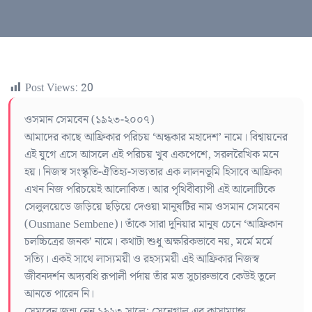
Post Views:
20
ওসমান সেমবেন (১৯২৩-২০০৭)
আমাদের কাছে আফ্রিকার পরিচয় ‘অন্ধকার মহাদেশ’ নামে। বিশ্বায়নের
এই যুগে এসে আসলে এই পরিচয় খুব একপেশে, সরলরৈখিক মনে
হয়। নিজস্ব সংস্কৃতি-ঐতিহ্য-সভ্যতার এক লালনভূমি হিসাবে আফ্রিকা
এখন নিজ পরিচয়েই আলোকিত। আর পৃথিবীব্যাপী এই আলোটিকে
সেলুলয়েডে জড়িয়ে ছড়িয়ে দেওয়া মানুষটির নাম ওসমান সেমবেন
(Ousmane Sembene)। তাঁকে সারা দুনিয়ার মানুষ চেনে ‘আফ্রিকান
চলচ্চিত্রের জনক’ নামে। কথাটা শুধু অক্ষরিকভাবে নয়, মর্মে মর্মে
সত্যি। একই সাথে লাস্যময়ী ও রহস্যময়ী এই আফ্রিকার নিজস্ব
জীবনদর্শন অদ্যবধি রূপালী পর্দায় তাঁর মত সুচারুভাবে কেউই তুলে
আনতে পারেন নি।
সেমবেন জন্ম নেন ১৯২৩ সালে; সেনেগাল এর কাসাম্যান্স