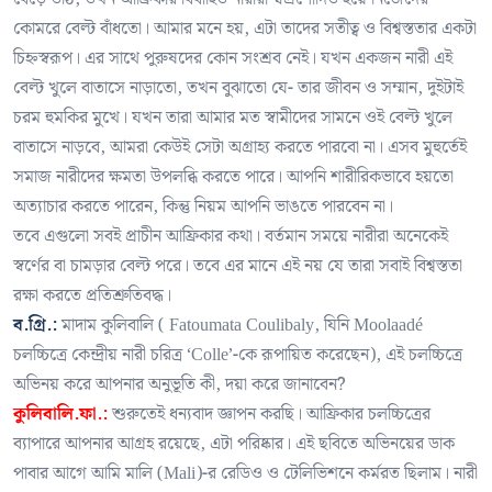
কোমরে বেল্ট বাঁধতো। আমার মনে হয়, এটা তাদের সতীত্ব ও বিশ্বস্ততার একটা
চিহ্নস্বরূপ। এর সাথে পুরুষদের কোন সংশ্রব নেই। যখন একজন নারী এই
বেল্ট খুলে বাতাসে নাড়াতো, তখন বুঝাতো যে- তার জীবন ও সম্মান, দুইটাই
চরম হুমকির মুখে। যখন তারা আমার মত স্বামীদের সামনে ওই বেল্ট খুলে
বাতাসে নাড়বে, আমরা কেউই সেটা অগ্রাহ্য করতে পারবো না। এসব মুহুর্তেই
সমাজ নারীদের ক্ষমতা উপলব্ধি করতে পারে। আপনি শারীরিকভাবে হয়তো
অত্যাচার করতে পারেন, কিন্তু নিয়ম আপনি ভাঙতে পারবেন না।
তবে এগুলো সবই প্রাচীন আফ্রিকার কথা। বর্তমান সময়ে নারীরা অনেকেই
স্বর্ণের বা চামড়ার বেল্ট পরে। তবে এর মানে এই নয় যে তারা সবাই বিশ্বস্ততা
রক্ষা করতে প্রতিশ্রুতিবদ্ধ।
ব.গ্রি.:
মাদাম কুলিবালি ( Fatoumata Coulibaly, যিনি Moolaadé
চলচ্চিত্রে কেন্দ্রীয় নারী চরিত্র ‘Colle’-কে রূপায়িত করেছেন), এই চলচ্চিত্রে
অভিনয় করে আপনার অনুভূতি কী, দয়া করে জানাবেন?
কুলিবালি.ফা.:
শুরুতেই ধন্যবাদ জ্ঞাপন করছি। আফ্রিকার চলচ্চিত্রের
ব্যাপারে আপনার আগ্রহ রয়েছে, এটা পরিষ্কার। এই ছবিতে অভিনয়ের ডাক
পাবার আগে আমি মালি (Mali)-র রেডিও ও টেলিভিশনে কর্মরত ছিলাম। নারী