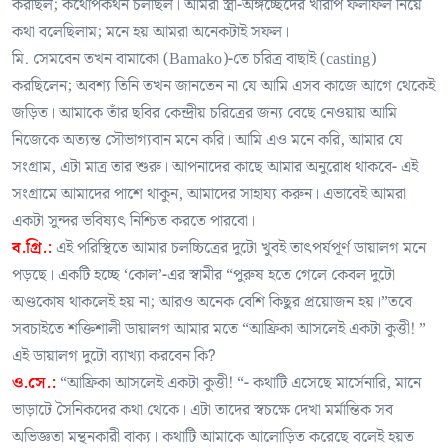
করছিল; কথোপকথন চলছিল। আমরা স্ত্রী-অঙ্গচ্ছেদের খারাপ ফলাফল নিয়ে
কথা বলেছিলাম; মনে হয় আমরা অনেকটাই সফল।
মি. সেমবেন তখন বামাকো (Bamako)-তে চরিত্র বাছাই (casting)
করছিলেন; অবশ্য তিনি তখন জানতেন না যে আমি এসব কাজে আগে থেকেই
জড়িত। আমাকে তাঁর ছবির কেন্দ্রীয় চরিত্রের জন্য বেছে নেওয়ায় আমি
নিজেকে অত্যন্ত সৌভাগ্যবান মনে করি। আমি এও মনে করি, আমার যে
সংগ্রাম, এটা মাত্র তার শুরু। আপনাদের কাছে আমার অনুরোধ থাকবে- এই
সংগ্রামে আমাদের পাশে থাকুন, আমাদের সাহায্য করুন। এভাবেই আমরা
একটা সুন্দর ভবিষ্যৎ নিশ্চিত করতে পারবো।
ব.গ্রি.:
এই পরিস্থিতে আমার চলচ্চিত্রের দুটো খুবই তাৎপর্যপূর্ণ ডায়ালগ মনে
পড়ছে। একটি হচ্ছে ‘কোল’-এর স্বামীর “পুরুষ হতে গেলে কেবল দুটো
অণ্ডকোষ থাকলেই হয় না; আরও অনেক বেশি কিছুর প্রয়োজন হয়।”তবে
সবচাইতে শক্তিশালী ডায়ালগ আমার মতে “আফ্রিকা আসলেই একটা কুত্তী! ”
এই ডায়ালগ দুটো ব্যাখ্যা করবেন কি?
ও.সে.:
“আফ্রিকা আসলেই একটা কুত্তী! “- কথাটি এসেছে মার্সেনারি, মানে
ভাড়াটে সৈনিকদের কথা থেকে। এটা তাদের স্বচক্ষে দেখা মর্মান্তিক সব
অভিজ্ঞতা মন্থনকারী বাক্য। কথাটি আমাকে আলোড়িত করেছে বলেই হয়ত