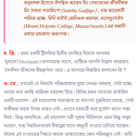
অনুবাদক হিসেবে উপস্থিত আছেন মিঃ সেমবেনের জীবনীকার
মিঃ সামবা গাডজিগো (Samba Gadjigo) , যার আরেকটি
পরিচয় হচ্ছে- তিনি মাউন্ট হোলিওক কলেজ, ম্যাসাচুসেটস
(Mount Holyoke College, Massachusetts)-এর ফরাসি
ভাষার নামজাদা অধ্যাপক।
ব. গ্রি. :
এমন একটি ট্রিলজির দ্বিতীয় চলচ্চিত্র হিসাবে আপনার
‘মূলাদে'(Moolaade) জনসমক্ষে আসে, যেটিকে আপনি উল্লেখ করেছেন
‘দৈনন্দিন জীবনের বীরত্বগাঁথা’ নামে। এ ব্যাপারে বিস্তারিত জানাবেন কি ?
ও. সে.:
প্রথমেই যে বিষয়টা পরিষ্কারভাবে বুঝে নেওয়া দরকার, সেটা হচ্ছে-
আমরা কথা বলছি আফ্রিকা মহাদেশ নিয়ে। বিভিন্ন রকম সমস্যায় জর্জরিত
একটি মহাদেশ। এই মহাদেশের অভ্যন্তরে যে অসংখ্য যুদ্ধবিগ্রহ চলছে, সেটা
অস্বীকার করার উপায় কারও নেই। এখানে মহামারী আর দুর্যোগ আসে পাল্লা
দিয়ে। কিন্তু অন্যদিকে, এই মহাদেশে নারী পুরুষ নির্বিশেষে এমন কিছু মানুষ
আছেন, যারা নিয়মিতভাবেই বীরত্বের সাথে বহুমুখী সংগ্রাম চালিয়ে যাচ্ছেন।
তাঁদের এই সংগ্রামের পিছনে ক্ষমতা আত্মসাতের কোন পরিকল্পনা নেই। আমি