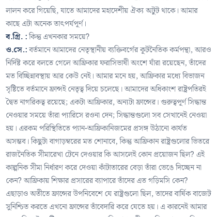
লালন করে গিয়েছি, যাতে আমাদের মহাদেশীয় ঐক্য অটুট থাকে। আমার
কাছে এটা অনেক তাৎপর্যপূর্ণ।
ব.গ্রি. :
কিন্তু এখনকার সময়ে?
ও.সে.:
বর্তমানে আমাদের নেতৃস্থানীয় ব্যক্তিবর্গের কূটনৈতিক কর্মপন্থা, আরও
নির্দিষ্ট করে বলতে গেলে আফ্রিকার ফরাসিভাষী অংশে যাঁরা রয়েছেন, তাঁদের
মত বিচ্ছিন্নাবস্থায় আর কেউ নেই। আমার মনে হয়, আফ্রিকার মধ্যে বিভাজন
সৃষ্টিতে বর্তমানে ফ্রান্সই নেতৃত্ব দিয়ে চলেছে। আমাদের অধিকাংশ রাষ্ট্রপতিরই
দ্বৈত নাগরিকত্ব রয়েছে; একটা আফ্রিকার, অন্যটা ফ্রান্সের। গুরুত্বপূর্ণ সিদ্ধান্ত
নেওয়ার সময়ে তাঁরা প্যারিসে রওনা দেন; সিদ্ধান্তগুলো সব সেখানেই নেওয়া
হয়। এরকম পরিস্থিতিতে প্যান-আফ্রিকানিজমের প্রসঙ্গ উঠানো কার্যত
অসম্ভব। কিছুটা বাগাড়ম্বরের মত শোনাবে, কিন্তু আফ্রিকান রাষ্ট্রগুলোর ভিতরে
রাজনৈতিক সীমারেখা টেনে দেওয়ার কি আসলেই কোন প্রয়োজন ছিল? এই
কাল্পনিক সীমা নির্ধারণ করে দেওয়া কাঁটাতারের বেড়া তাঁরা ভেঙে দিচ্ছেন না
কেন? আফ্রিকায় শিক্ষার প্রসারের ব্যাপারে তাঁদের এত গড়িমসি কেন?
এছাড়াও অতীতে ফ্রান্সের উপনিবেশে যে রাষ্ট্রগুলো ছিল, তাদের বার্ষিক বাজেট
সুনিশ্চিত করতে এখনো ফ্রান্সের তাঁবেদারি করে যেতে হয়। এ কারনেই আমার