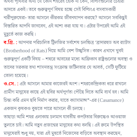
অথবা পৃথিবীর অন্য যে কোন শহরেই হোক না কেন, বিল্ডিংগুলোর চেহারা
আদতে একই। তবে গুরুত্বপূর্ণ বিষয় হচ্ছে সেই বিল্ডিংএ বসবাসকারী
নারীপুরুষেরা- তারা আসলে কীরকম জীবনযাপন করছে? আসলে সবকিছুই
বিস্তারিত আপনি জানবেন, এই আশা করা যায় না। এটার উপরেই আমি এই
মুহূর্তে কাজ করছি।
ব.গ্রি. :
আপনার পরিচালিত ট্রিলজির সর্বশেষ চলচ্চিত্র ‘ব্রাদারহুড অব র‍্যাটস
(Brotherhood of Rats) নিয়ে আমি বেশ উচ্ছ্বসিত। কারন এখানে খুবই
গুরুত্বপূর্ণ একটি বিষয় – শহুরে আবহের মধ্যে আফ্রিকান রাষ্ট্রগুলোর অবস্থা ও
তাদের সরকার তথা শাসনতন্ত্র সংক্রান্ত জটিলতার যে আবর্ত, সেটি ফুটিয়ে
তোলা হয়েছে।
ও.সে. :
এটা আসলে আমার কাজেরই অংশ। শহরকেন্দ্রিকতা ধরে রাখলে
গ্রামীণ মানুষের কাছে এই ছবির অর্থপূর্ণতা পৌঁছে দিতে আমি ব্যর্থ হব। আমি
চিন্তা করি এমন ছবি নির্মাণ করার, যাতে ক্যাসামান্স*-এর (Casamance)
একজন কৃষকও বুঝতে পারে আসলে কী চলছে।
তাছাড়া আমি শহর এলাকায় চলমান যাবতীয় কপটতার বিরুদ্ধেও আওয়াজ
তুলতে চাই। আমি নতুন প্রজন্মের মানুষের কথা বলছি। এই রুমে উপস্থিত
মানুষেরাই শুধু নয়, যারা এই মুহুর্তে নিজেদের বাড়িতে অবস্থান করছেন,