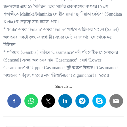
জনসংখ্যা প্রায় ১১ মিলিয়ন। তারা মালির রাজবংশের বংশধর। ১৩শ
শতাব্দীতে Malinké/Maninka গোষ্ঠীর রাজা ‘সুনদিয়াতা কেইতা’ (Sundiata
Keita)-র নেতৃত্বে তারা ক্ষমতা পায়।
* ‘Fula’ অথবা ‘Fulani’ অথবা ‘Fulɓe’ পশ্চিম আফ্রিকার সাহেল (Sahel)
অঞ্চলের একটা বৃহৎ জনগোষ্ঠী। এদের মোট জনসংখ্যা ২০ থেকে ২৫
মিলিয়ন।
* গাম্বিয়ার (Gambia) দক্ষিণে ‘Casamance’ নদী পরিবেষ্টিত সেনেগালের
(Senegal) একটা অঞ্চলের নাম ‘Casamance’, যেটা ‘Lower
Casamance’ ও ‘Upper Casamance’ দুই অংশে বিভক্ত। ‘Casamance’
অঞ্চলের সর্ববৃহৎ শহরের নাম ‘জিগুইনচর’ (Ziguinchor)।
২০০৫
Share this...