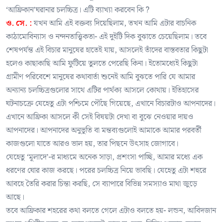
‘আফ্রিকান’ঘরানার চলচ্চিত্র। এটি ব্যাখ্যা করবেন কি ?
ও. সে. :
যখন আমি এই বক্তব্য দিয়েছিলাম, তখন আমি এটার বাচনিক
কাঠামোবিন্যাস ও নন্দনতাত্ত্বিকতা- এই দুইটি দিক বুঝাতে চেয়েছিলাম। তবে
শেষপর্যন্ত এই বিচার মানুষের হাতেই যায়, আসলেই তাঁদের বাস্তবতার কিছুটা
হলেও কাছাকাছি আমি ফুটিয়ে তুলতে পেরেছি কিনা। ইতোমধ্যেই কিছুটা
গ্রামীণ পরিবেশে মানুষের কথাবার্তা শুনেই আমি বুঝতে পারি যে আমার
অন্যান্য চলচ্চিত্রগুলোর সাথে এটির পার্থক্য আসলে কোথায়। ইতিহাসের
ঘটনাচক্রে যেহেতু এটা পশ্চিমে পৌঁছে গিয়েছে, এখানে বিচারটাও আপনাদের।
এখানে আফ্রিকা আসলে কী সেই বিষয়টা দেখা বা বুঝে নেওয়ার দায়ও
আপনাদের। আপনাদের অনুভূতি বা মন্তব্যগুলোই আমাকে আমার পরবর্তী
কাজগুলো যাতে আরও ভাল হয়, তার পিছনে উৎসাহ জোগাবে।
যেহেতু ‘মূলাদে’-র মাধ্যমে অনেক সাড়া, প্রশংসা পাচ্ছি, আমার মধ্যে এক
ধরণের ঘোর কাজ করছে। পরের চলচ্চিত্র নিয়ে ভাবছি। যেহেতু এটা শহুরে
আবহে তৈরি করার চিন্তা করছি, সে ব্যাপারে বিভিন্ন সমস্যাও মাথা জুড়ে
আছে।
তবে আফ্রিকার শহরের কথা বলতে গেলে এটাও বলতে হয়- লন্ডন, আবিদজান