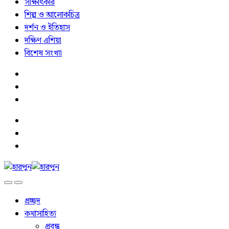
সাক্ষাৎকার
শিল্প ও আলোকচিত্র
দর্শন ও ইতিহাস
দক্ষিণ এশিয়া
বিশেষ সংখ্যা
প্রচ্ছদ
কথাসাহিত্য
প্রবন্ধ