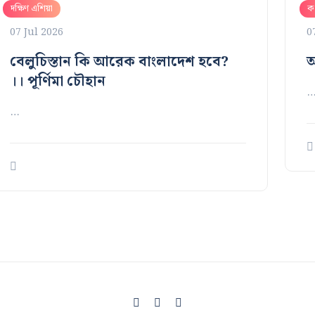
দক্ষিণ এশিয়া
কথ
07 Jul 2026
0
বেলুচিস্তান কি আরেক বাংলাদেশ হবে?
অ
।। পূর্ণিমা চৌহান
…