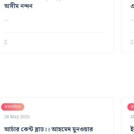
‌‌অসীম নন্দন
এ
…
কথাসাহিত্য
কথ
28 May 2023
2
আর্চার কেন্ট ব্লাড।। আহমেদ মুনওয়ার
ই