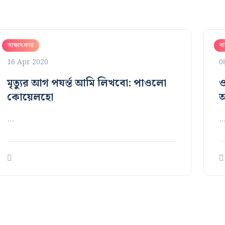
সাক্ষাৎকার
বা
16 Apr 2020
0
মৃত্যুর আগ পযর্ন্ত আমি লিখবো: পাওলো
ও
কোয়েলহো
আ
…