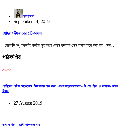
সম্পাদক
September 14, 2019
সোহরাব ইফরানের ৫টি কবিতা
ঘোড়াটি শুধু আড়াই গর্জায় মৃত বলে কোন ছদ্মনাম নেই দাবার ঘরে বসা যায় এমন…
পাঠকপ্রিয়
গ্যাব্রিয়েল গার্সিয়া মার্কেজের ‘নিঃসঙ্গতার শত বছর’: প্রসঙ্গ যাদুবাস্তবতাবাদ – বি. জে. গীতা ।। ভাষান্তর- জয়ন্ত
বিশ্বাস
27 August 2019
ভাষা ও জিন – আলী আফজাল খান