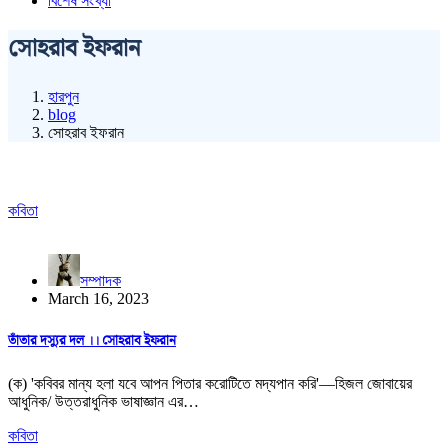
বিশেষ সংখ্যা
সোহরাব ইফরান
হারপুন
blog
সোহরাব ইফরান
কবিতা
সম্পাদক
March 16, 2023
তাঁতার দস্যুর দল ।। সোহরাব ইফরান
(ক) 'কবিবর মান্য হলা যবে আপন পিতার করোটিতে মদ্যপান করি'—হিজল জোবায়ের
আধুনিক/ উত্তরাধুনিক ভাষাজ্ঞান এর…
কবিতা