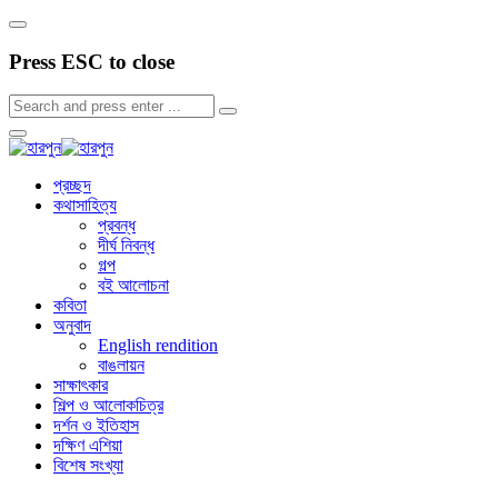
Press ESC to close
প্রচ্ছদ
কথাসাহিত্য
প্রবন্ধ
দীর্ঘ নিবন্ধ
গল্প
বই আলোচনা
কবিতা
অনুবাদ
English rendition
বাঙলায়ন
সাক্ষাৎকার
শিল্প ও আলোকচিত্র
দর্শন ও ইতিহাস
দক্ষিণ এশিয়া
বিশেষ সংখ্যা