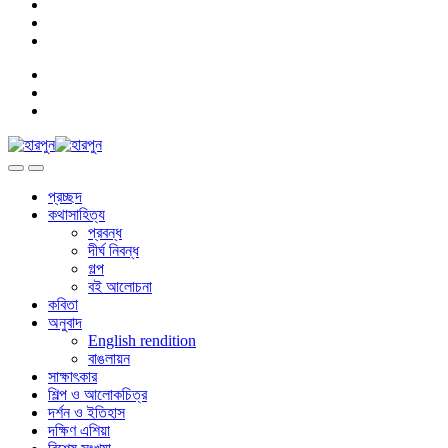
প্রচ্ছদ
কথাসাহিত্য
প্রবন্ধ
দীর্ঘ নিবন্ধ
গল্প
বই আলোচনা
কবিতা
অনুবাদ
English rendition
বাঙলায়ন
সাক্ষাৎকার
শিল্প ও আলোকচিত্র
দর্শন ও ইতিহাস
দক্ষিণ এশিয়া