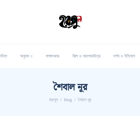
কবিতা
অনুবাদ
সাক্ষাৎকার
শিল্প ও আলোকচিত্র
দর্শন ও ইতিহাস
শৈবাল নূর
হারপুন
blog
শৈবাল নূর