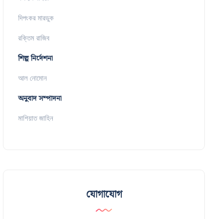
দিপংকর মারডুক
রক্তিম রাজিব
শিল্প নির্দেশনা
আল নোমোন
অনুবাদ সম্পাদনা
মাশিয়াত জাহিন
যোগাযোগ