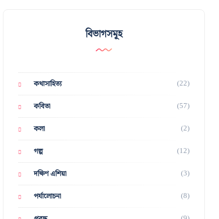
বিভাগসমূহ
(22)
কথাসাহিত্য
(57)
কবিতা
(2)
কলা
(12)
গল্প
(3)
দক্ষিণ এশিয়া
(8)
পর্যালোচনা
(9)
প্রবন্ধ