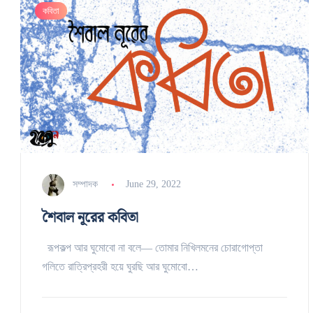
কবিতা
সম্পাদক
June 29, 2022
শৈবাল নূরের কবিতা
রূপকল্প আর ঘুমোবো না বলে— তোমার নিখিলমনের চোরাগোপ্তা
গলিতে রাত্রিপ্রহরী হয়ে ঘুরছি আর ঘুমোবো…