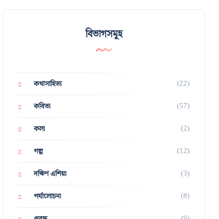
বিভাগসমূহ
(22)
কথাসাহিত্য
(57)
কবিতা
(2)
কলা
(12)
গল্প
(3)
দক্ষিণ এশিয়া
(8)
পর্যালোচনা
(9)
প্রবন্ধ