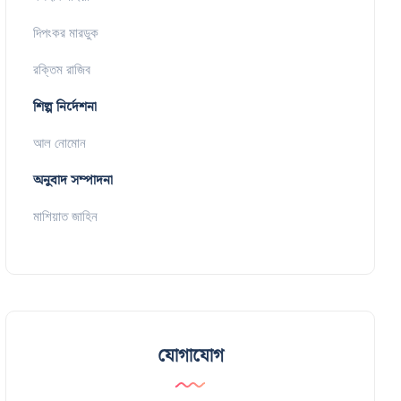
দিপংকর মারডুক
রক্তিম রাজিব
শিল্প নির্দেশনা
আল নোমোন
অনুবাদ সম্পাদনা
মাশিয়াত জাহিন
যোগাযোগ