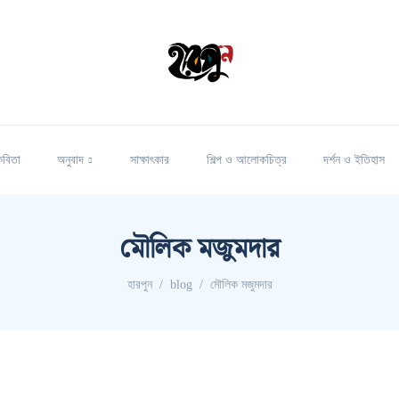
কবিতা
অনুবাদ
সাক্ষাৎকার
শিল্প ও আলোকচিত্র
দর্শন ও ইতিহাস
মৌলিক মজুমদার
হারপুন
blog
মৌলিক মজুমদার