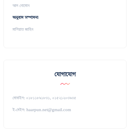
আল নোমোন
অনুবাদ সম্পাদনা
মাশিয়াত জাহিন
যোগাযোগ
মোবাইল: ০১৮১১৮৯১৮৩১, ০১৫২১২০৩৯৩৫
ই-মেইল: haarpun.net@gmail.com