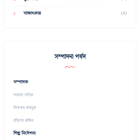
(4)
সাক্ষাৎকার
সম্পাদনা পর্ষদ
সম্পাদক
ফরহাদ নাইয়া
দিপংকর মারডুক
রক্তিম রাজিব
শিল্প নির্দেশনা