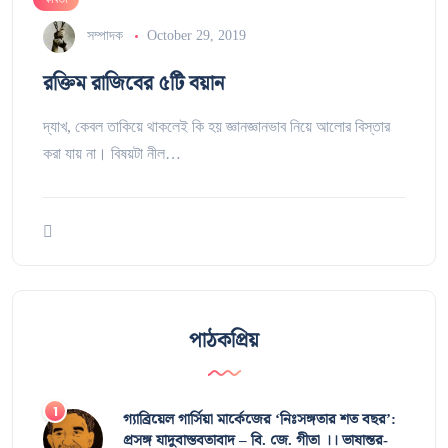
সম্পাদক
October 29, 2019
রক্তিম রাজিবের ৫টি বয়ান
দ্যাখ, কেবল তাকিয়ে থাকলেই কি হয় জ্ঞানজ্ঞানভাব নিয়ে আলোর বিস্তার
করা যায় না। বিষয়টা নীল…
পাঠকপ্রিয়
গ্যাব্রিয়েল গার্সিয়া মার্কেজের ‘নিঃসঙ্গতার শত বছর’:
প্রসঙ্গ যাদুবাস্তবতাবাদ – বি. জে. গীতা ।। ভাষান্তর-