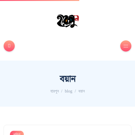
বয়ান
হারপুন
blog
বয়ান
কবিতা