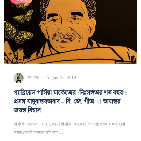
সম্পাদক
August 27, 2019
গ্যাব্রিয়েল গার্সিয়া মার্কেজের ‘নিঃসঙ্গতার শত বছর’:
প্রসঙ্গ যাদুবাস্তবতাবাদ – বি. জে. গীতা ।। ভাষান্তর-
জয়ন্ত বিশ্বাস
সারাংশ : ১৯৬০ এর দশকের মাঝামাঝি সময়ে লাতিন আমেরিকার কলম্বিয়া
নামক দেশটি অন্তত দুই লক্ষ…