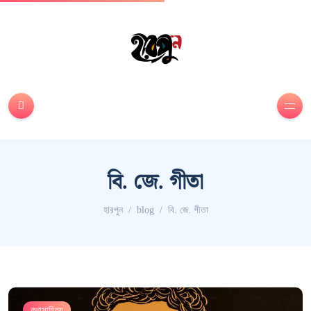
বি. জে. গীতা
হারপুন
blog
বি. জে. গীতা
কথাসাহিত্য