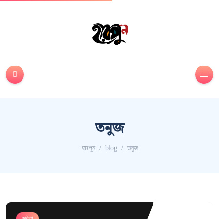
তনুজ
হারপুন
blog
তনুজ
কবিতা