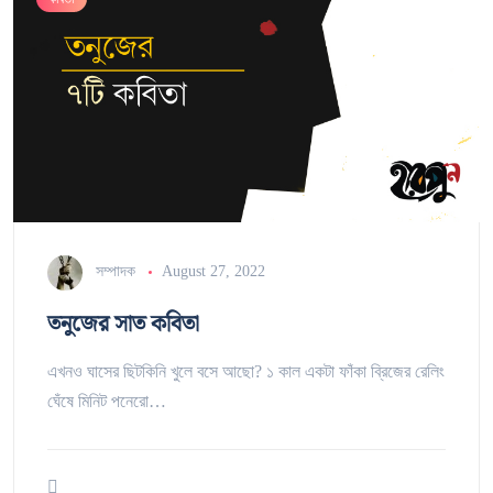
সম্পাদক
August 27, 2022
তনুজের সাত কবিতা
এখনও ঘাসের ছিটকিনি খুলে বসে আছো? ১ কাল একটা ফাঁকা ব্রিজের রেলিং
ঘেঁষে মিনিট পনেরো…