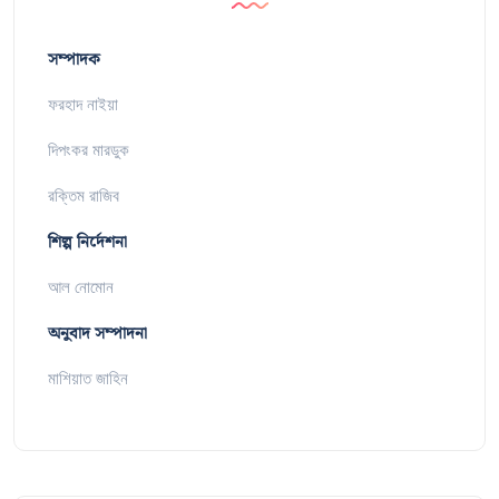
সম্পাদক
ফরহাদ নাইয়া
দিপংকর মারডুক
রক্তিম রাজিব
শিল্প নির্দেশনা
আল নোমোন
অনুবাদ সম্পাদনা
মাশিয়াত জাহিন