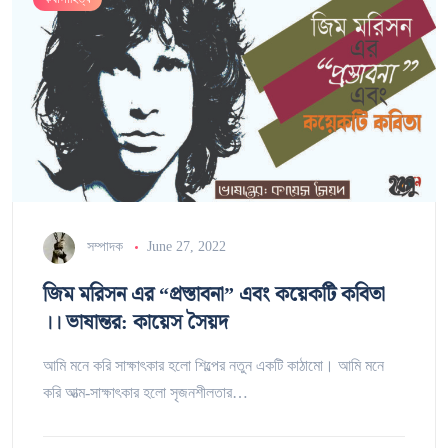
সম্পাদক
June 27, 2022
জিম মরিসন এর “প্রস্তাবনা” এবং কয়েকটি কবিতা
।। ভাষান্তর: কায়েস সৈয়দ
আমি মনে করি সাক্ষাৎকার হলো শিল্পের নতুন একটি কাঠামো। আমি মনে
করি আত্ম-সাক্ষাৎকার হলো সৃজনশীলতার…