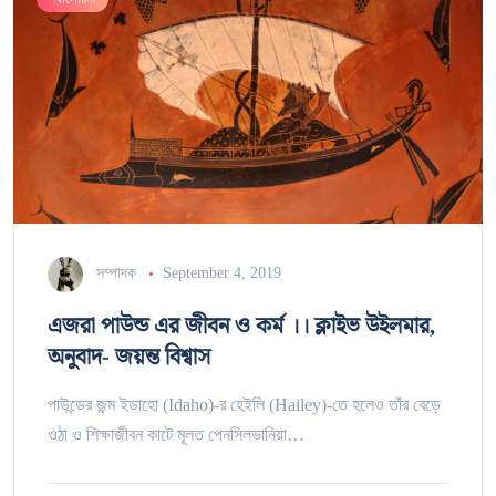
সম্পাদক
September 4, 2019
এজরা পাউন্ড এর জীবন ও কর্ম ।। ক্লাইভ উইলমার,
অনুবাদ- জয়ন্ত বিশ্বাস
পাউন্ডের জন্ম ইডাহো (Idaho)-র হেইলি (Hailey)-তে হলেও তাঁর বেড়ে
ওঠা ও শিক্ষাজীবন কাটে মূলত পেনসিলভানিয়া…