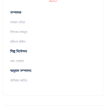
সম্পাদক
ফরহাদ নাইয়া
দিপংকর মারডুক
রক্তিম রাজিব
শিল্প নির্দেশনা
আল নোমোন
অনুবাদ সম্পাদনা
মাশিয়াত জাহিন