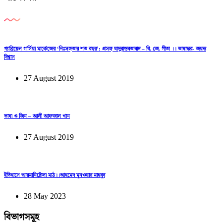
গ্যাব্রিয়েল গার্সিয়া মার্কেজের ‘নিঃসঙ্গতার শত বছর’: প্রসঙ্গ যাদুবাস্তবতাবাদ – বি. জে. গীতা ।। ভাষান্তর- জয়ন্ত
বিশ্বাস
27 August 2019
ভাষা ও জিন – আলী আফজাল খান
27 August 2019
ইতিহাসে আরমানিটোলা মাঠ।।আহমেদ মুনওয়ার মাহবুব
28 May 2023
বিভাগসমূহ