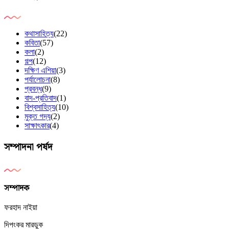
কথাসাহিত্য
(22)
কবিতা
(57)
কলা
(2)
গল্প
(12)
দক্ষিণ এশিয়া
(3)
পর্যালোচনা
(8)
প্রবন্ধ
(9)
বাদ-প্রতিবাদ
(1)
বিশ্বসাহিত্য
(10)
মুক্ত গদ্য
(2)
সাক্ষাৎকার
(4)
সম্পাদনা পর্ষদ
সম্পাদক
ফরহাদ নাইয়া
দিপংকর মারডুক