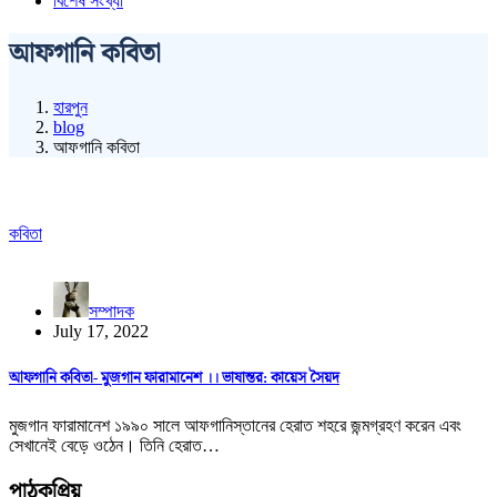
বিশেষ সংখ্যা
আফগানি কবিতা
হারপুন
blog
আফগানি কবিতা
কবিতা
সম্পাদক
July 17, 2022
আফগানি কবিতা- মুজগান ফারামানেশ ।। ভাষান্তর: কায়েস সৈয়দ
মুজগান ফারামানেশ ১৯৯০ সালে আফগানিস্তানের হেরাত শহরে জন্মগ্রহণ করেন এবং
সেখানেই বেড়ে ওঠেন। তিনি হেরাত…
পাঠকপ্রিয়