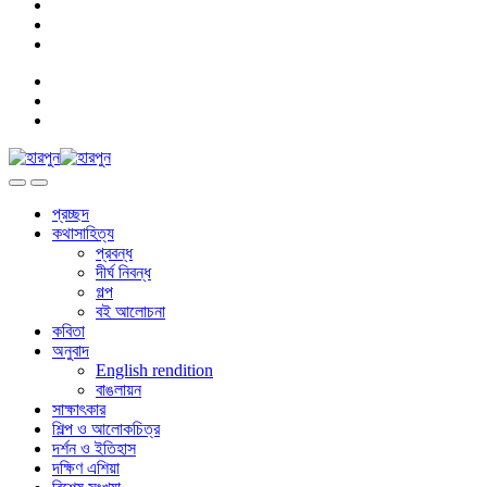
প্রচ্ছদ
কথাসাহিত্য
প্রবন্ধ
দীর্ঘ নিবন্ধ
গল্প
বই আলোচনা
কবিতা
অনুবাদ
English rendition
বাঙলায়ন
সাক্ষাৎকার
শিল্প ও আলোকচিত্র
দর্শন ও ইতিহাস
দক্ষিণ এশিয়া