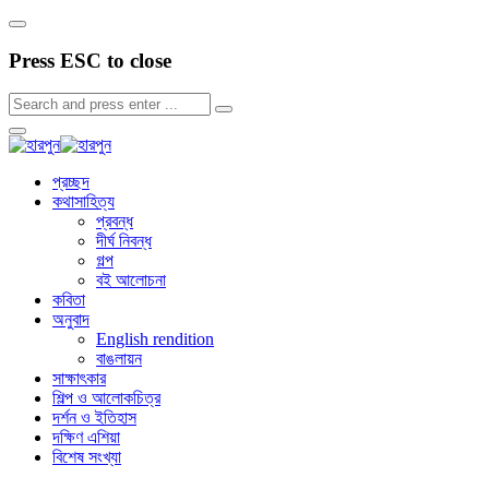
Press ESC to close
প্রচ্ছদ
কথাসাহিত্য
প্রবন্ধ
দীর্ঘ নিবন্ধ
গল্প
বই আলোচনা
কবিতা
অনুবাদ
English rendition
বাঙলায়ন
সাক্ষাৎকার
শিল্প ও আলোকচিত্র
দর্শন ও ইতিহাস
দক্ষিণ এশিয়া
বিশেষ সংখ্যা