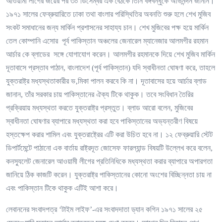
আওয়ামী লীগের জয়ের পর ৩০ ডিসেম্বর এক বৈঠকে তিনি বঙ্গবন্ধুকে অভিনন্দন জানান।
১৯৭১ সালের ফেব্রুয়ারিতে ঢাকা তথা বাংলার পরিস্থিতির অবনতি শুরু হলে শেখ মুজিব
সংকট সমাধানের জন্য মার্কিন প্রশাসনের সাহায্য চান। শেখ মুজিবের পক্ষ হয়ে মার্কিন
তেল কোম্পানি এসোর পূর্ব পাকিস্তান অঞ্চলের জেনারেল ম্যানেজার আলমগীর রহমান
আর্চার কে ব্লাডের সঙ্গে যোগাযোগ করেন। আলমগীর রহমানকে দিয়ে শেখ মুজিব মার্কিন
দূতাবাসে প্রস্তাব পাঠান, বাংলাদেশ (পূর্ব পাকিস্তান) যদি স্বাধীনতা ঘোষণা করে, তাহলে
যুক্তরাষ্ট্র মধ্যস্থতাকারীর ভ‚মিকা পালন করবে কি না। দূতাবাসের হয়ে আর্চার ব্লাড
জানান, তাঁর সরকার চায় পাকিস্তানের ঐক্য টিকে থাকুক। তবে সংবিধান তৈরির
প্রক্রিয়ায় মধ্যস্থতা করতে যুক্তরাষ্ট্র প্রস্তুত। ব্লাড আরো বলেন, মুজিবের
স্বাধীনতা ঘোষণার ব্যাপারে মধ্যস্থতা করা হবে পাকিস্তানের অভ্যন্তরীণ বিষয়ে
হস্তক্ষেপ করার শামিল এবং যুক্তরাষ্ট্রের এটি করা উচিত হবে না। ১২ ফেব্রুয়ারি স্টেট
ডিপার্টমেন্টে পাঠানো এক বার্তায় রাষ্ট্রদূত জোসেফ ফারল্যান্ড বিষয়টি উল্লেখ করে বলেন,
কনস্যুলেট জেনারেল আওয়ামী লীগের প্রতিনিধিকে মধ্যস্থতা করার ব্যাপারে অপারগতা
জানিয়ে ঠিক কাজটি করেন। যুক্তরাষ্ট্র পাকিস্তানের কোনো অংশের বিচ্ছিন্নতা চায় না
এবং পাকিস্তান টিকে থাকুক এটিই আশা করে।
লেবাননের সংবাদপত্র ‘টাইম লাইফ’-এর সংবাদদাতা ড্যান কগিন ১৯৭১ সালের ২৫