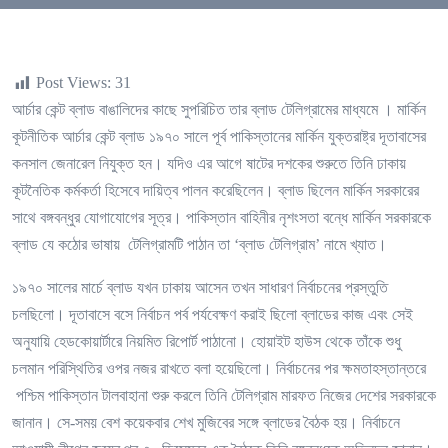
Post Views:
31
আর্চার কেন্ট ব্লাড বাঙালিদের কাছে সুপরিচিত তার ব্লাড টেলিগ্রামের মাধ্যমে । মার্কিন
কূটনীতিক আর্চার কেন্ট ব্লাড ১৯৭০ সালে পূর্ব পাকিস্তানের মার্কিন যুক্তরাষ্ট্র দূতাবাসের
কনসাল জেনারেল নিযুক্ত হন। যদিও এর আগে ষাটের দশকের শুরুতে তিনি ঢাকায়
কূটনৈতিক কর্মকর্তা হিসেবে দায়িত্ব পালন করেছিলেন। ব্লাড ছিলেন মার্কিন সরকারের
সাথে বঙ্গবন্ধুর যোগাযোগের সূত্র। পাকিস্তান বাহিনীর নৃশংসতা বন্ধে মার্কিন সরকারকে
ব্লাড যে কঠোর ভাষায় টেলিগ্রামটি পাঠান তা ‘ব্লাড টেলিগ্রাম’ নামে খ্যাত।
১৯৭০ সালের মার্চে ব্লাড যখন ঢাকায় আসেন তখন সাধারণ নির্বাচনের প্রস্তুতি
চলছিলো। দূতাবাসে বসে নির্বাচন পর্ব পর্যবেক্ষণ করাই ছিলো ব্লাডের কাজ এবং সেই
অনুযায়ি হেডকোয়ার্টারে নিয়মিত রিপোর্ট পাঠানো। হোয়াইট হাউস থেকে তাঁকে শুধু
চলমান পরিস্থিতির ওপর নজর রাখতে বলা হয়েছিলো। নির্বাচনের পর ক্ষমতাহস্তান্তরে
পশ্চিম পাকিস্তান টালবাহানা শুরু করলে তিনি টেলিগ্রাম মারফত নিজের দেশের সরকারকে
জানান। সে-সময় বেশ কয়েকবার শেখ মুজিবের সঙ্গে ব্লাডের বৈঠক হয়। নির্বাচনে