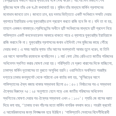
ফেব্রæয়ারি সকালে আর্চার ব্লাডডের সঙ্গে দেখা করেন। আগের দিন বিকালে শেখ
মুজিবের সঙ্গে তাঁর এক ঘণ্টা কথাবার্তা হয়। মুজিব তাঁর মাধ্যমে মার্কিন প্রশাসনের
মনোভাব জানতে চান। জানতে চান, ছয় দফার ভিত্তিতে একটি সংবিধানে সম্মতি দেয়ার
ব্যাপারে ইয়াহিয়ার ওপর যুক্তরাষ্ট্র চাপ প্রয়োগ করতে রাজি হবে কি না। যদি তা না হয়,
তাহলে একজন নামমাত্র প্রেসিডেন্টের অধীনে দুটি সংবিধানের মাধ্যমে দুটি প্রদেশ নিয়ে
পাকিস্তান একটি কনফেডারেশন আকারে থাকতে পারে এ ব্যাপারে যুক্তরাষ্ট্র ইয়াহিয়াকে
রাজি করাবে কি না। যুক্তরাষ্ট্র প্রশাসনের জবাব ওইদিনই শেখ মুজিবের কাছে পৌঁছে
দেয়ার কথা। এ সময় আর্চার ব্লাড তাঁর আগের অবস্থানই আবার তুলে ধরেন, যা তিনি
এর আগে আলমগীর রহমানকে বলেছিলেন। ১ মার্চ বেলা ১টায় রেডিওতে জাতীয় পরিষদের
অধিবেশন স্থগিত করার ঘোষণা দেয়া হয়। পরিস্থিতি যে দ্রুত খারাপের দিকে যাচ্ছিলো,
ঢাকাস্থ মার্কিন দূতাবাসের তা বুঝতে অসুবিধা হয়নি। ওয়াশিংটনে অবস্থিত পররাষ্ট্র
দপ্তরে ঢাকার কনস্যুলেট থেকে পাঠানো এক বার্তায় বলা হয়, ‘ঘূর্ণিঝড়ের আগে
পাকিস্তানের ঐক্য বজায় থাকার সম্ভাবনা ছিলো ৫০ : ৫০। নির্বাচনের পর এ সম্ভাবনা
ঐক্যের বিরুদ্ধে ৭৫ : ২৫ অনুপাতে হেলে পড়ে এবং জাতীয় পরিষদের অধিবেশন
স্থগিতের ঘোষণা দেয়ার পর ঐক্যের সম্ভাবনা এখন ০ : ১০০’। গ্যারি জে বাসের বরাত
দিয়ে বলা যায়, ‘’ঢাকায় তখন পাঁচশর মতো মার্কিন নাগরিক বসবাস করে। শহরটা ক্রমেই
এ আমেরিকানদের জন্য বিপজ্জনক হয়ে উঠছিল। ‘পাকিস্তানি সেনাদের বিদেশীবিরোধী