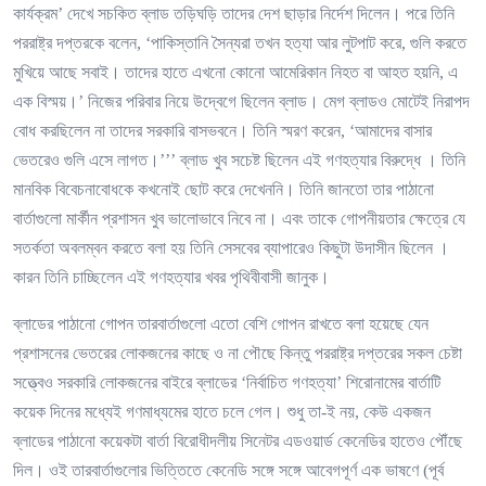
কার্যক্রম’ দেখে সচকিত ব্লাড তড়িঘড়ি তাদের দেশ ছাড়ার নির্দেশ দিলেন। পরে তিনি
পররাষ্ট্র দপ্তরকে বলেন, ‘পাকিস্তানি সৈন্যরা তখন হত্যা আর লুটপাট করে, গুলি করতে
মুখিয়ে আছে সবাই। তাদের হাতে এখনো কোনো আমেরিকান নিহত বা আহত হয়নি, এ
এক বিস্ময়।’ নিজের পরিবার নিয়ে উদ্বেগে ছিলেন ব্লাড। মেগ ব্লাডও মোটেই নিরাপদ
বোধ করছিলেন না তাদের সরকারি বাসভবনে। তিনি স্মরণ করেন, ‘আমাদের বাসার
ভেতরেও গুলি এসে লাগত।’’’ ব্লাড খুব সচেষ্ট ছিলেন এই গণহত্যার বিরুদ্ধে । তিনি
মানবিক বিবেচনাবোধকে কখনোই ছোট করে দেখেননি। তিনি জানতো তার পাঠানো
বার্তাগুলো মার্কীন প্রশাসন খুব ভালোভাবে নিবে না। এবং তাকে গোপনীয়তার ক্ষেত্রে যে
সতর্কতা অবলম্বন করতে বলা হয় তিনি সেসবের ব্যাপারেও কিছুটা উদাসীন ছিলেন ।
কারন তিনি চাচ্ছিলেন এই গণহত্যার খবর পৃথিবীবাসী জানুক।
ব্লাডের পাঠানো গোপন তারবার্তাগুলো এতো বেশি গোপন রাখতে বলা হয়েছে যেন
প্রশাসনের ভেতরের লোকজনের কাছে ও না পৌছে কিন্তু পররাষ্ট্র দপ্তরের সকল চেষ্টা
সত্ত্বেও সরকারি লোকজনের বাইরে ব্লাডের ‘নির্বাচিত গণহত্যা’ শিরোনামের বার্তাটি
কয়েক দিনের মধ্যেই গণমাধ্যমের হাতে চলে গেল। শুধু তা-ই নয়, কেউ একজন
ব্লাডের পাঠানো কয়েকটা বার্তা বিরোধীদলীয় সিনেটর এডওয়ার্ড কেনেডির হাতেও পৌঁছে
দিল। ওই তারবার্তাগুলোর ভিত্তিতে কেনেডি সঙ্গে সঙ্গে আবেগপূর্ণ এক ভাষণে (পূর্ব