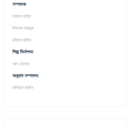
সম্পাদক
ফরহাদ নাইয়া
দিপংকর মারডুক
রক্তিম রাজিব
শিল্প নির্দেশনা
আল নোমোন
অনুবাদ সম্পাদনা
মাশিয়াত জাহিন