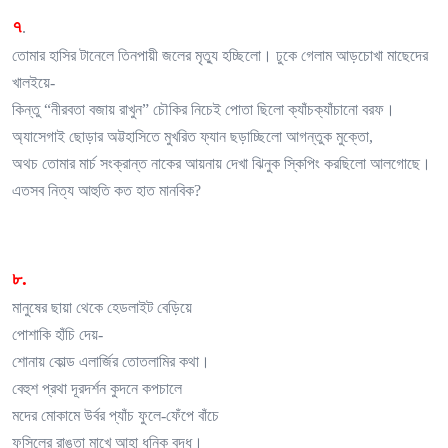
৭
.
তোমার হাসির টানেলে তিনপায়ী জলের মৃত্যু হচ্ছিলো। ঢুকে গেলাম আড়চোখা মাছেদের
খালইয়ে-
কিন্তু “নীরবতা বজায় রাখুন” চৌকির নিচেই পোতা ছিলো ক্যাঁচক্যাঁচানো বরফ।
অ্যাসেগাই ছোড়ার অট্টহাসিতে মুখরিত ফ্যান ছড়াচ্ছিলো আগন্তুক মুক্তো,
অথচ তোমার মার্চ সংক্রান্ত নাকের আয়নায় দেখা ঝিনুক স্কিপিং করছিলো আলগোছে।
এতসব নিত্য আহুতি কত হাত মানবিক?
৮.
মানুষের ছায়া থেকে হেডলাইট বেড়িয়ে
পোশাকি হাঁচি দেয়-
শোনায় কোল্ড এলার্জির তোতলামির কথা।
বেহুশ প্রথা দূরদর্শন কুদনে কপচালে
মদের মোকামে উর্বর প্যাঁচ ফুলে-ফেঁপে বাঁচে
ফসিলের রাঙতা মাখে আহা ধনিক বুদ্ধু।