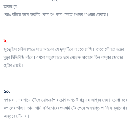
তারমধ্যে-
বেরঙ বমিতে ভাসা তত্ত্বীয় ডোবা রঙ কানা ক্ষেতে চশমার পাওয়ার বোঝায়।
৯.
জুভেন্ডিস কৌশলগাছে সাত অংকের যে দৃশ্যটিকে নাচতে দেখি। তাতে মৌনতা রঙের
ঘুঙুর হিজিবিজি কাঁদে।এখনো ময়ূরাসনরত দুঃখ সেকেন্ড হাতড়ায় তিন নাম্বার জোনের
সেন্টার লেফ্টে।
১০.
মশকারা চাদর গায়ে হাঁটলে দোলনচাঁপার চোখ ডমিনেট বারান্দায় আশ্রয় নেয়। চোপা করে
কপালের ভাঁজ। তাড়াতাড়ি কড়িডোরের গুদগুদি টের পেয়ে অসমাপ্ত পা সিসি ক্যামেরার
অন্তরে দৌঁড়ায়।