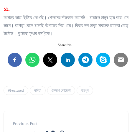
১১.
অসাম্য ভাত ছিটিয়ে দেখেছি। খোলসের দাঁড়কাক আসেনি। চাতালে মানুষ হয়ে তারা ধান
ভানে। তাগড়া রোদে চলেছি বটগাছের শিরা ধরে। কিরার দল ছাড়া সাবালক ডালেরা বেড়ে
উঠেছে। ফুটেছে ক্ষুধার হৃদপিন্ডে।
Share this...
#Featured
কবিতা
কৈজাশ কোয়েঝা
হারপুন
Previous Post