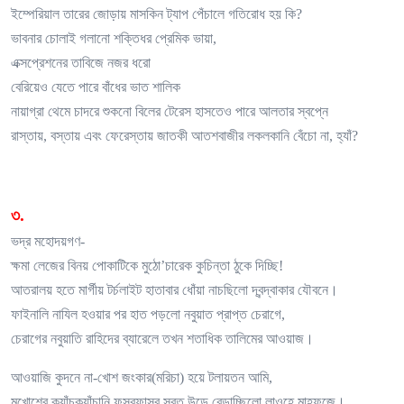
ইম্পেরিয়াল তারের জোড়ায় মাসকিন ট্যাপ পেঁচালে গতিরোধ হয় কি?
ভাবনার চোলাই গলানো শক্তিধর প্রেমিক ভায়া,
এক্সপ্রেশনের তাবিজে নজর ধরো
বেরিয়েও যেতে পারে বাঁধের ভাত শালিক
নায়াগ্রা থেমে চাদরে শুকনো বিলের টেরেস হাসতেও পারে আলতার স্বপ্নে
রাস্তায়, বস্তায় এবং ফেরেস্তায় জাতকী আতশবাজীর লকলকানি বেঁচো না, হ্যাঁ?
৩.
ভদ্র মহোদয়গণ-
ক্ষমা লেজের বিনয় পোকাটিকে মুঠো’চারেক কুচিন্তা ঠুকে দিচ্ছি!
আতরালয় হতে মার্গীয় টর্চলাইট হাতাবার ধোঁয়া নাচছিলো দ্বন্দ্বাকার যৌবনে।
ফাইনালি নাযিল হওয়ার পর হাত পড়লো নবুয়াত প্রাপ্ত চেরাগে,
চেরাগের নবুয়াতি রাহিদের ব্যারেলে তখন শতাধিক তালিমের আওয়াজ।
আওয়াজি কুদনে না-খোশ জংকার(মরিচা) হয়ে টলায়তন আমি,
মুখোশের ক্যাঁচক্যাঁচানি ফুসুরফাসুর সুরত উড়ে বেড়াচ্ছিলো লাওহে মাহফুজে।