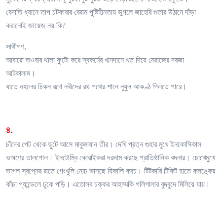
বেদাতি ধ্যানে তাপ চটকাবার বেরাম পুষ্টিহীনতায় ভুগলে জাহেরি গুতার উঠানে দাঁড়া
করানোই জায়েজ নয় কি?
সাথীগণ,
আবারো তওবার থালা ফুটো করে স্বকর্মের খানদানে খত দিয়ে মেরাজের দরজা
আটকালাম।
যাতে নহলের চিকন রগে নবীদের রথ পথের শানে নুযুল আকণ্ঠ গিলতে পারে।
৪.
চাঁদের পেট থেকে ছুটে আসে মাকুমাযান তীর। দেখি প্রত্ন গুহার মুখে ইনকোসিকাস
ভাষণের তালগোল। ইনটোম্বি কোরাইকরা দরদাম করছে প্রাতিষ্ঠানিক বদনার। চোখেমুখে
তাগল স্বপ্নের রাতে গেংখুলি নােচ ভাসছে যিকালি কবচ। টিটকারি টিকিট হাতে কলঙ্কের
কাঁচা প্যান্ডেলে ঢুকে পড়ি। এতোসব চক্কর আহাম্মকি গলিগালার বুদবুদে মিলিয়ে যায়।