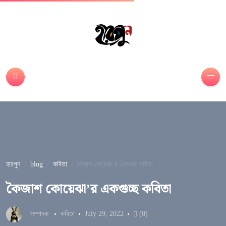
হারপুন
blog
কবিতা
কৈজাশ কোয়েঝা’র একগুচ্ছ কবিতা
কৈজাশ কোয়েঝা’র একগুচ্ছ কবিতা
সম্পাদক
কবিতা
July 29, 2022
(0)