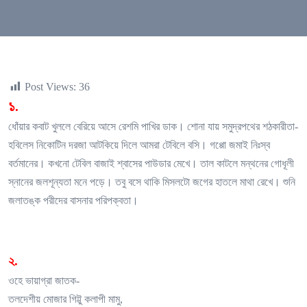
Post Views:
36
১.
ধোঁয়ার কবাট খুললে বেরিয়ে আসে রেশমি পাখির ডাক। শোনা যায় সমুদ্রপথের শঠকারীতা-
হবিলেস নিকোটিন দরজা আটকিয়ে দিলে আমরা টেবিলে বসি। গপ্পো জমাই নিঃস্ব
বর্তমানের। কখনো টেবিল বাজাই শ্বাসের পাউডার মেখে। তাল কাটলে মন্থনের গোধূলী
স্নানের জলশূন্যতা মনে পড়ে। তবু বসে থাকি মিসলটো জগের হাতলে মাথা রেখে। শুনি
জলাতঙ্ক পরীদের বাসনার পরিপক্বতা।
২.
ওহে ভায়াগ্রা জাতক-
তলদেশীয় মোজার গিট্টু কলাপী মামু,