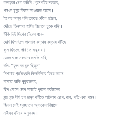
কলকব্জা চেক করিনি প্রেমপট্টির দরজায়,
খলখল চুমুর বিভাব আওয়াজ আসে।
ইগোর অন্ধ গলি তরতর কেঁপে উঠলে,
দৌঁড়ে তিনপায়া হাসির টানেলে ঢুকে পড়ি।
উঁকি দিই মিথের টেরেস ধরে-
দেখি ছিপছিপে গালগল্প বস্তায় বস্তায় হাঁটছে
ফুল ছিঁড়ছে পরিচিত সন্ধ্যায়।
মেজমেজে স্বভাবে গুলতি মারি,
বলি- “ফুল নয় চুল ছিঁড়ুন”
নিশাণার প্রতিধ্বনি কিলবিলিয়ে ফিরে আসে!
নামতে থাকি পুকুরতলায়,
ছিপ ফেলে টোপ সাজাই পুরনো বর্তমানের
খন্ড খন্ড দীর্ঘ ঢপ ছাড়া বর্শিতে আটকায় রোগ, রাগ, গতি এবং গমন।
জিয়ল দেই স্বচ্ছতার অ্যাকোয়ারিয়ামে
এইসব ঘটনার অনুক্রম।