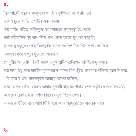
৫.
ট্রান্সপারেন্ট সন্ধ্যার অন্তরের ছাদহীন ফুটপাতে আমি দাঁড়ানো।
ক্রমশ ঢুকে যাচ্ছি তাপহীন এক লাভায়-
টের পাচ্ছি পতিত অগ্নিকুন্ড হর্ণ বাজাচ্ছে কৃষ্ণচূড়া টং থেকে,
প্রাগৈতিহাসিক সুর ঝাপ দিয়ে পাশ কেটে যাচ্ছে মুগ্ধতা ছাড়াই,
ফুলের জন্মমৃত্যু দেখছি কিন্তু বিভ্রান্ত প্রাতিষ্ঠানিক পিতামাতা দেউলিয়া,
দাসত্ব বোতলে পুরে ছুড়েছে আনমনে
গোধূলীর অন্তর্বাস ঠিকই যথার্থ তবুও এন্টি-প্রটেকশন ভলিউমে দৃশ্যমান-
দায় মাথা উচু করে দায়হীন ক্যানভাসে পানের পিক ছুঁড়ে গালগপ্পে আঁকছে হ্রস ঈ কার,
পেট কাটা ষ এবং নাদুসনুদুস আষাঢ়ে আগত বর্তমান,
রাস্তায় পথ খোঁজা হয়রান আঁধার সুগন্ধী বাঁদুরের পাখায় কম্পাসদৃষ্টি মেলে তাকাতেই-
আমাদের চোখ থেকে নির্গত ব্রিজের সুতা ছিঁড়ে গেল।
ভাবনাকে হাঁটতে বলে আমি সিঁড়ি হয়ে বসার প্রস্তুতিতে হাত চালালাম।
৬.