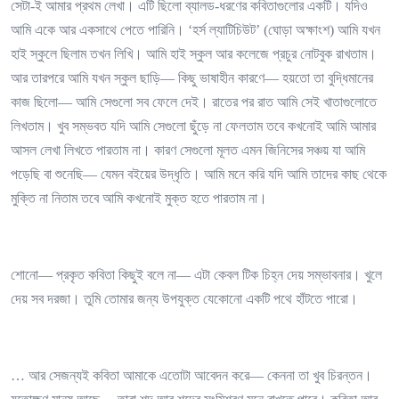
সেটা-ই আমার প্রথম লেখা। এটি ছিলো ব্যালড-ধরণের কবিতাগুলোর একটি। যদিও
আমি একে আর একসাথে পেতে পারিনি। ‘হর্স ল্যাটিচিউট’ (ঘোড়া অক্ষাংশ) আমি যখন
হাই স্কুলে ছিলাম তখন লিখি। আমি হাই স্কুল আর কলেজে প্রচুর নোটবুক রাখতাম।
আর তারপরে আমি যখন স্কুল ছাড়ি— কিছু ভাষাহীন কারণে— হয়তো তা বুদ্ধিমানের
কাজ ছিলো— আমি সেগুলো সব ফেলে দেই। রাতের পর রাত আমি সেই খাতাগুলোতে
লিখতাম। খুব সম্ভবত যদি আমি সেগুলো ছুঁড়ে না ফেলতাম তবে কখনোই আমি আমার
আসল লেখা লিখতে পারতাম না। কারণ সেগুলো মূলত এমন জিনিসের সঞ্চয় যা আমি
পড়েছি বা শুনেছি— যেমন বইয়ের উদ্ধৃতি। আমি মনে করি যদি আমি তাদের কাছ থেকে
মুক্তি না নিতাম তবে আমি কখনোই মুক্ত হতে পারতাম না।
শোনো— প্রকৃত কবিতা কিছুই বলে না— এটা কেবল টিক চিহ্ন দেয় সম্ভাবনার। খুলে
দেয় সব দরজা। তুমি তোমার জন্য উপযুক্ত যেকোনো একটি পথে হাঁটতে পারো।
… আর সেজন্যই কবিতা আমাকে এতোটা আবেদন করে— কেননা তা খুব চিরন্তন।