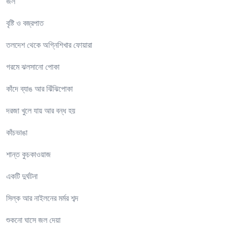
জল
বৃষ্টি ও বজ্রপাত
তলদেশ থেকে অগ্নিশিখার ফোয়ারা
গরমে ঝলসানো পোকা
কাঁদে ব্যাঙ আর ঝিঁঝিপোকা
দরজা খুলে যায় আর বন্ধ হয়
কাঁচভাঙা
শান্ত কুচকাওয়াজ
একটি দুর্ঘটনা
সিল্ক আর নাইলনের মর্মর শব্দ
শুকনো ঘাসে জল দেয়া