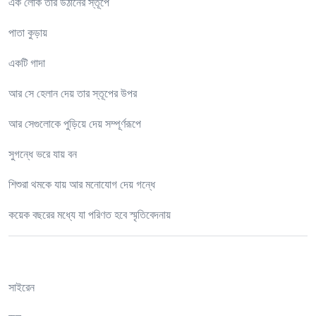
এক লোক তার উঠানের স্তূপে
পাতা কুড়ায়
একটি গাদা
আর সে হেলান দেয় তার স্তূপের উপর
আর সেগুলোকে পুড়িয়ে দেয় সম্পূর্ণরূপে
সুগন্ধে ভরে যায় বন
শিশুরা থমকে যায় আর মনোযোগ দেয় গন্ধে
কয়েক বছরের মধ্যে যা পরিণত হবে স্মৃতিবেদনায়
সাইরেন