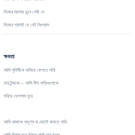
নিজের ময়লায় ডুবে গেছি যে
নিজের শ্বাসই যে নেই নিঃশ্বাস
ক্ষমতা
আমি পৃথিবীকে থামিয়ে ফেলতে পারি
তার ট্র্যাকে— আমি নীল গাড়িগুলোকে
সরিয়ে ফেললাম দূরে
আমি আমাকে অদৃশ্য বা ছোটো বানাতে পারি
আমি বিশাল হয়ে উঠতে পারি আর দূরের