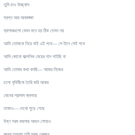
তুমি চাও উচ্ছ্বাস
স্বপ্ন আর আকাঙ্ক্ষা
ব্যাপারগুলো যেমন মনে হয় ঠিক তেমন নয়
আমি তোমাকে নিয়ে যাই এই পথে— সে টানে সেই পথে
আমি কোনো কাল্পনিক মেয়ের গান গাইছি না
আমি তোমার কথা বলছি— আমার নিজের
চলো পৃথিবীকে তৈরি করি আবার
বোধের প্রাসাদ জ্বলছে
তাকাও— দেখো পুড়ে গেছে
উষ্ণ গরম কয়লায় আগুন পোহাও
বৃদ্ধর তুলনায় তুমি যুবক একজন