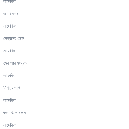
লামেরিকা
জমাট হৃদয়
লামেরিকা
সৈন্যদের ডোম
লামেরিকা
মেঘ আর সংগ্রাম
লামেরিকা
নিশাচর পাখি
লামেরিকা
শুরু থেকে ধ্বংস
লামেরিকা