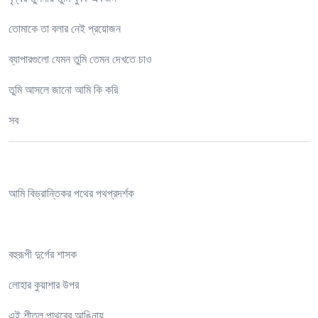
তোমাকে তা বলার নেই প্রয়োজন
ব্যাপারগুলো যেমন তুমি তেমন দেখতে চাও
তুমি আসলে জানো আমি কি করি
সব
আমি বিভ্রান্তিকর পথের পথপ্রদর্শক
বহুরূপী দুর্গের শাসক
লোহার কুয়াশার উপর
এই শীতল পাথরের আঙিনায়