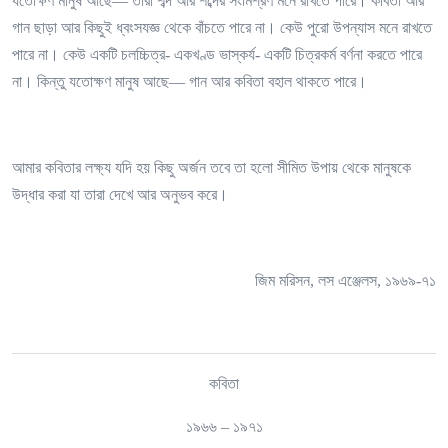
যতোক্ষণ মানুষ আছে— তারা শব্দ আর শব্দের সংমিশ্রণ মনে রাখতে পারে। কবিতা আর
গান ছাড়া আর কিছুই ধ্বংসযজ্ঞ থেকে বাঁচতে পারে না। কেউ পুরো উপন্যাস মনে রাখতে
পারে না। কেউ একটি চলচ্চিত্র- একখণ্ড ভাস্কর্য- একটি চিত্রকর্ম বর্ণনা করতে পারে
না। কিন্তু যতোক্ষণ মানুষ আছে— গান আর কবিতা বহাল থাকতে পারে।
আমার কবিতার লক্ষ্য যদি হয় কিছু অর্জন তবে তা হলো সীমিত উপায় থেকে মানুষকে
উদ্ধার করা যা তারা দেখে আর অনুভব করে।
জিম মরিসন, লস এঞ্জেলস, ১৯৬৯-৭১
কবিতা
১৯৬৬ – ১৯৭১