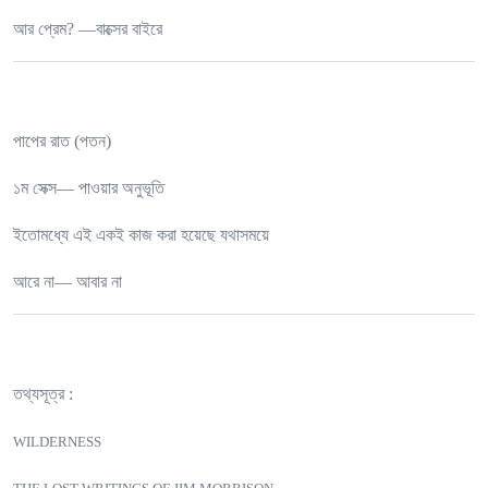
আর প্রেম? —বাক্সের বাইরে
পাপের রাত (পতন)
১ম সেক্স— পাওয়ার অনুভূতি
ইতোমধ্যে এই একই কাজ করা হয়েছে যথাসময়ে
আরে না— আবার না
তথ্যসূত্র :
WILDERNESS