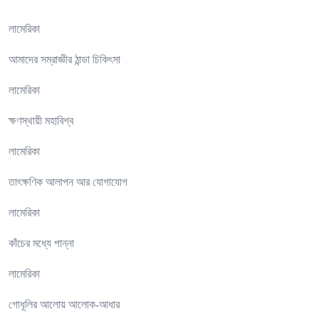
লামেরিকা
আমাদের সম্রাজ্ঞীর ঠান্ডা চিকিৎসা
লামেরিকা
ক্ষণস্থায়ী মহাবিশ্ব
লামেরিকা
তাৎক্ষণিক আলাপন আর যোগাযোগ
লামেরিকা
কাঁচের মধ্যে পান্না
লামেরিকা
গোধূলির আলোয় আলোক-আধার