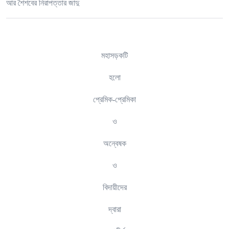
আর শৈশবের নিরাপত্তার জাদু
মহাসড়কটি
হলো
প্রেমিক-প্রেমিকা
ও
অন্বেষক
ও
বিদায়ীদের
দ্বারা