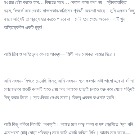
হওয়ার চেষ্টা করতে হবে… বিষয়ের সাথে… কোনো বাজে কথা নয়। স্বীকারোক্তি
বাক্সে, বিতর্কে আর জেরায় সাক্ষাৎকার-কাঠামোর পূর্ববর্তী অবস্থা আছে। তুমি একবার কিছু
বললে সত্যিই তা প্রত্যাহার করতে পারবে না। দেরি হয়ে গেছে অনেক। এটি খুব
অস্তিত্বশীল একটি মুহূর্ত।
আমি শিল্প ও সাহিত্যের খেলায় আবদ্ধ— শিল্পী আর লেখকরা আমার হিরো।
আমি সবসময় লিখতে চেয়েছি কিন্তু আমি সবসময় মনে করতাম এটা ভালো হবে না যদিনা
কোনোভাবে হাতটি কলমটি হাতে নেয় আর আমাকে ছাড়াই চলতে শুরু করে যেনো সত্যিই
কিছু করার ছিলো। স্বয়ংক্রিয় লেখার মতো। কিন্তু এরকম কখনোই হয়নি।
আমি কিছু কবিতা লিখেছি- অবশ্যই। আমার মনে পড়ে পঞ্চম বা ষষ্ঠ শ্রেণিতে ‘দ্যা পনি
এক্সপ্রেস’ (টাট্টু ঘোড়া পরিবহন) নামে আমি একটি কবিতা লিখি। আমার মনে আছে—