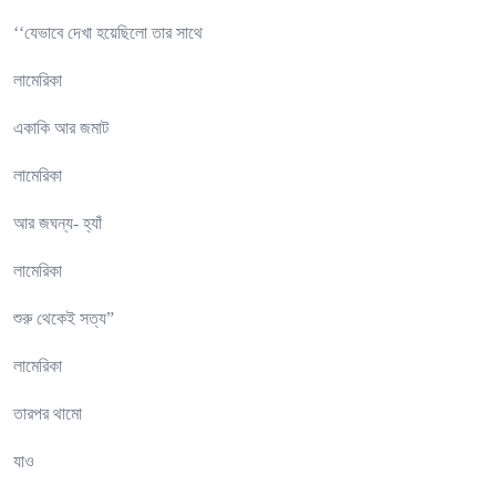
‘‘যেভাবে দেখা হয়েছিলো তার সাথে
লামেরিকা
একাকি আর জমাট
লামেরিকা
আর জঘন্য- হ্যাঁ
লামেরিকা
শুরু থেকেই সত্য”
লামেরিকা
তারপর থামো
যাও