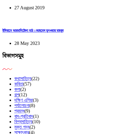
27 August 2019
ইতিহাসে আরমানিটোলা মাঠ।।আহমেদ মুনওয়ার মাহবুব
28 May 2023
বিভাগসমূহ
কথাসাহিত্য
(22)
কবিতা
(57)
কলা
(2)
গল্প
(12)
দক্ষিণ এশিয়া
(3)
পর্যালোচনা
(8)
প্রবন্ধ
(9)
বাদ-প্রতিবাদ
(1)
বিশ্বসাহিত্য
(10)
মুক্ত গদ্য
(2)
সাক্ষাৎকার
(4)