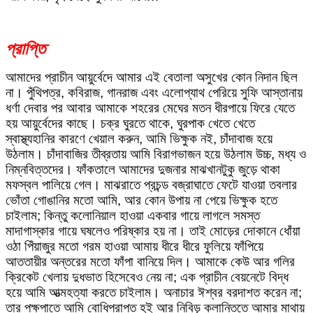
প্রাপ্তি
আমাদের প্রাচীন আয়ুর্বেদে আমার এই বেতালা অসুখের কোন নিদান ছিল
না। পুঁথিপত্র, কবিরাজ, গানরাজ এবং এলোপ্যাথ পেরিয়ে সুফি আস্তানায়
ধর্ণা দেবার পর আবার আমাকে শহরের মেঘের মতন ধীরপায়ে ফিরে যেতে
হয় আয়ুর্বেদের কাছে। চক্র ঘুরতে থাকে, ঘুরপাক খেতে খেতে
স্বাস্থ্যহানির কারণে খেয়াল করুন, আমি ভিক্ষুক নই, চাঁদাবাজ হয়ে
উঠলাম। চাঁদাবাজির তীব্রতায় আমি বিরাগভাজন হয়ে উঠলাম উচ্চ, মধ্য ও
নিম্নবিত্তদের। ফাঁকতালে আমাদের দুজনার মাঝখানটুকু জুড়ে থাকা
মফস্বল পালিয়ে গেল। মাঝরাতে প্রচন্ড বজ্রাঘাতে ফেটে যাওয়া তবলার
ভোঁতা গোঙানির মতো আমি, আর কোন উপায় না পেয়ে ভিক্ষুক হতে
চাইলাম; কিন্তু কলোনিয়াল হাওয়া একবার গায়ে লাগলে সমস্ত
মাদাগাস্কার গায়ে ঘষলেও পরিষ্কার হয় না। তাই মোড়ের দোকানে ধোঁয়া
ওঠা পিঁয়াজুর মতো গরম হাওয়া আমায় ধীরে ধীরে ফুলিয়ে ফাঁপিয়ে
আততায়ীর অন্তরের মতো ফাঁপা বানিয়ে দিল। আমাকে কেউ আর গলির
ক্রিকেট খেলায় দুধভাত হিসেবেও নেয় না; এক প্রাচীন বেয়নেটে বিদ্ধ
হয়ে আমি আত্মহত্যা করতে চাইলাম। অনাচার ঈশ্বর বরদাশত করেন না;
তার পক্ষপাতে আমি বোধিপ্রাপ্ত হই আর নিবিড় ক্লান্তিতে আমার মাথায়