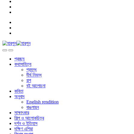
প্রচ্ছদ
কথাসাহিত্য
প্রবন্ধ
দীর্ঘ নিবন্ধ
গল্প
বই আলোচনা
কবিতা
অনুবাদ
English rendition
বাঙলায়ন
সাক্ষাৎকার
শিল্প ও আলোকচিত্র
দর্শন ও ইতিহাস
দক্ষিণ এশিয়া