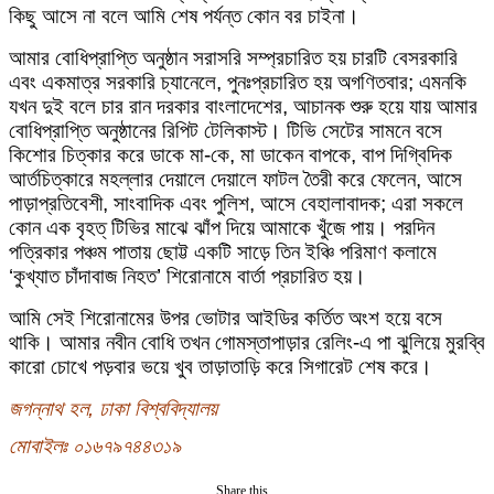
কিছু আসে না বলে আমি শেষ পর্যন্ত কোন বর চাইনা।
আমার বোধিপ্রাপ্তি অনুষ্ঠান সরাসরি সম্প্রচারিত হয় চারটি বেসরকারি
এবং একমাত্র সরকারি চ্যানেলে, পুনঃপ্রচারিত হয় অগণিতবার; এমনকি
যখন দুই বলে চার রান দরকার বাংলাদেশের, আচানক শুরু হয়ে যায় আমার
বোধিপ্রাপ্তি অনুষ্ঠানের রিপিট টেলিকাস্ট। টিভি সেটের সামনে বসে
কিশোর চিত্কার করে ডাকে মা-কে, মা ডাকেন বাপকে, বাপ দিগ্বিদিক
আর্তচিত্কারে মহল্লার দেয়ালে দেয়ালে ফাটল তৈরী করে ফেলেন, আসে
পাড়াপ্রতিবেশী, সাংবাদিক এবং পুলিশ, আসে বেহালাবাদক; এরা সকলে
কোন এক বৃহত্ টিভির মাঝে ঝাঁপ দিয়ে আমাকে খুঁজে পায়। পরদিন
পত্রিকার পঞ্চম পাতায় ছোট্ট একটি সাড়ে তিন ইঞ্চি পরিমাণ কলামে
‘কুখ্যাত চাঁদাবাজ নিহত’ শিরোনামে বার্তা প্রচারিত হয়।
আমি সেই শিরোনামের উপর ভোটার আইডির কর্তিত অংশ হয়ে বসে
থাকি। আমার নবীন বোধি তখন গোমস্তাপাড়ার রেলিং-এ পা ঝুলিয়ে মুরব্বি
কারো চোখে পড়বার ভয়ে খুব তাড়াতাড়ি করে সিগারেট শেষ করে।
জগন্নাথ হল, ঢাকা বিশ্ববিদ্যালয়
মোবাইলঃ ০১৬৭৯৭৪৪৩১৯
Share this...