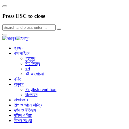
Press ESC to close
প্রচ্ছদ
কথাসাহিত্য
প্রবন্ধ
দীর্ঘ নিবন্ধ
গল্প
বই আলোচনা
কবিতা
অনুবাদ
English rendition
বাঙলায়ন
সাক্ষাৎকার
শিল্প ও আলোকচিত্র
দর্শন ও ইতিহাস
দক্ষিণ এশিয়া
বিশেষ সংখ্যা