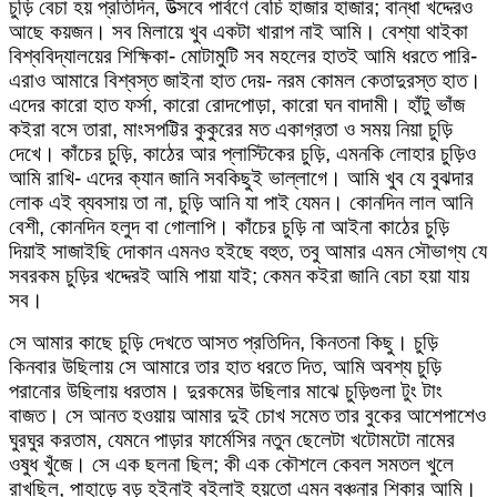
চুড়ি বেচা হয় প্রতিদিন, উত্সবে পার্বণে বেচি হাজার হাজার; বান্ধা খদ্দেরও
আছে কয়জন। সব মিলায়ে খুব একটা খারাপ নাই আমি। বেশ্যা থাইকা
বিশ্ববিদ্যালয়ের শিক্ষিকা- মোটামুটি সব মহলের হাতই আমি ধরতে পারি-
এরাও আমারে বিশ্বস্ত জাইনা হাত দেয়- নরম কোমল কেতাদুরস্ত হাত।
এদের কারো হাত ফর্সা, কারো রোদপোড়া, কারো ঘন বাদামী। হাঁটু ভাঁজ
কইরা বসে তারা, মাংসপট্টির কুকুরের মত একাগ্রতা ও সময় নিয়া চুড়ি
দেখে। কাঁচের চুড়ি, কাঠের আর প্লাস্টিকের চুড়ি, এমনকি লোহার চুড়িও
আমি রাখি- এদের ক্যান জানি সবকিছুই ভাল্লাগে। আমি খুব যে বুঝদার
লোক এই ব্যবসায় তা না, চুড়ি আনি যা পাই যেমন। কোনদিন লাল আনি
বেশী, কোনদিন হলুদ বা গোলাপি। কাঁচের চুড়ি না আইনা কাঠের চুড়ি
দিয়াই সাজাইছি দোকান এমনও হইছে বহুত, তবু আমার এমন সৌভাগ্য যে
সবরকম চুড়ির খদ্দেরই আমি পায়া যাই; কেমন কইরা জানি বেচা হয়া যায়
সব।
সে আমার কাছে চুড়ি দেখতে আসত প্রতিদিন, কিনতনা কিছু। চুড়ি
কিনবার উছিলায় সে আমারে তার হাত ধরতে দিত, আমি অবশ্য চুড়ি
পরানোর উছিলায় ধরতাম। দুরকমের উছিলার মাঝে চুড়িগুলা টুং টাং
বাজত। সে আনত হওয়ায় আমার দুই চোখ সমেত তার বুকের আশেপাশেও
ঘুরঘুর করতাম, যেমনে পাড়ার ফার্মেসির নতুন ছেলেটা খটোমটো নামের
ওষুধ খুঁজে। সে এক ছলনা ছিল; কী এক কৌশলে কেবল সমতল খুলে
রাখছিল, পাহাড়ে বড় হইনাই বইলাই হয়তো এমন বঞ্চনার শিকার আমি।