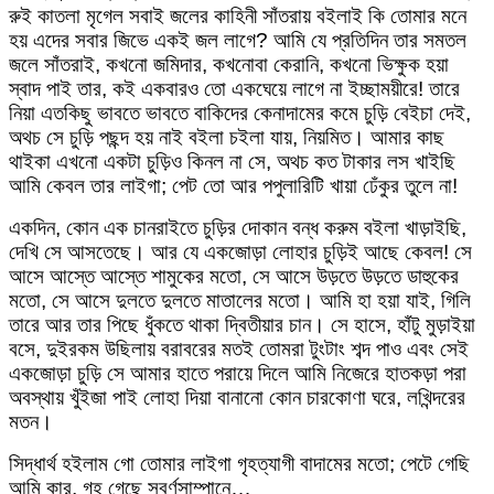
রুই কাতলা মৃগেল সবাই জলের কাহিনী সাঁতরায় বইলাই কি তোমার মনে
হয় এদের সবার জিভে একই জল লাগে? আমি যে প্রতিদিন তার সমতল
জলে সাঁতরাই, কখনো জমিদার, কখনোবা কেরানি, কখনো ভিক্ষুক হয়া
স্বাদ পাই তার, কই একবারও তো একঘেয়ে লাগে না ইচ্ছাময়ীরে! তারে
নিয়া এতকিছু ভাবতে ভাবতে বাকিদের কেনাদামের কমে চুড়ি বেইচা দেই,
অথচ সে চুড়ি পছন্দ হয় নাই বইলা চইলা যায়, নিয়মিত। আমার কাছ
থাইকা এখনো একটা চুড়িও কিনল না সে, অথচ কত টাকার লস খাইছি
আমি কেবল তার লাইগা; পেট তো আর পপুলারিটি খায়া ঢেঁকুর তুলে না!
একদিন, কোন এক চানরাইতে চুড়ির দোকান বন্ধ করুম বইলা খাড়াইছি,
দেখি সে আসতেছে। আর যে একজোড়া লোহার চুড়িই আছে কেবল! সে
আসে আস্তে আস্তে শামুকের মতো, সে আসে উড়তে উড়তে ডাহুকের
মতো, সে আসে দুলতে দুলতে মাতালের মতো। আমি হা হয়া যাই, গিলি
তারে আর তার পিছে ধুঁকতে থাকা দ্বিতীয়ার চান। সে হাসে, হাঁটু মুড়াইয়া
বসে, দুইরকম উছিলায় বরাবরের মতই তোমরা টুংটাং শব্দ পাও এবং সেই
একজোড়া চুড়ি সে আমার হাতে পরায়ে দিলে আমি নিজেরে হাতকড়া পরা
অবস্থায় খুঁইজা পাই লোহা দিয়া বানানো কোন চারকোণা ঘরে, লখিন্দরের
মতন।
সিদ্ধার্থ হইলাম গো তোমার লাইগা গৃহত্যাগী বাদামের মতো; পেটে গেছি
আমি কার, গৃহ গেছে সুবর্ণসাম্পানে…