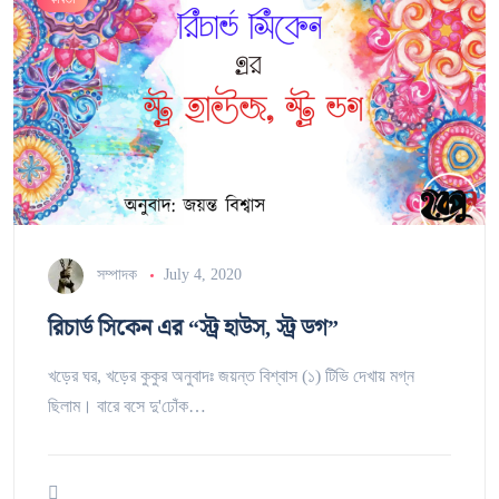
সম্পাদক
July 4, 2020
রিচার্ড সিকেন এর “স্ট্র হাউস, স্ট্র ডগ”
খড়ের ঘর, খড়ের কুকুর অনুবাদঃ জয়ন্ত বিশ্বাস (১) টিভি দেখায় মগ্ন
ছিলাম। বারে বসে দু'ঢোঁক…