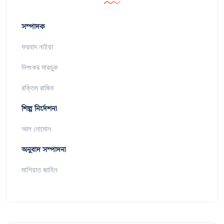
সম্পাদক
ফরহাদ নাইয়া
দিপংকর মারডুক
রক্তিম রাজিব
শিল্প নির্দেশনা
আল নোমোন
অনুবাদ সম্পাদনা
মাশিয়াত জাহিন