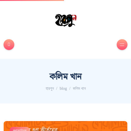
কলিম খান
হারপুন
blog
কলিম খান
কথাসাহিত্য