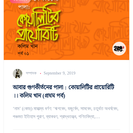
সম্পাদক
September 9, 2019
আবার গুণকীর্তনের পালা : কোয়ালিটির প্রায়োরিটি
।। কলিম খান (প্রথম পর্ব)
‘নাম’ (কোড্) মাহাত্ম্য বর্ণণ: ‘ঋগবেদ, যজুর্বেদ, সামবেদ, চতুর্থত অথর্ববেদ,
পঞ্চমত ইতিহাস পুরাণ, ব্যাকরণ, শ্রাদ্ধতত্ত্ব, গণিতবিদ্যা,…