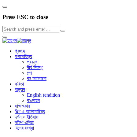
Press ESC to close
প্রচ্ছদ
কথাসাহিত্য
প্রবন্ধ
দীর্ঘ নিবন্ধ
গল্প
বই আলোচনা
কবিতা
অনুবাদ
English rendition
বাঙলায়ন
সাক্ষাৎকার
শিল্প ও আলোকচিত্র
দর্শন ও ইতিহাস
দক্ষিণ এশিয়া
বিশেষ সংখ্যা