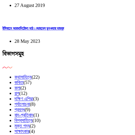
27 August 2019
ইতিহাসে আরমানিটোলা মাঠ।।আহমেদ মুনওয়ার মাহবুব
28 May 2023
বিভাগসমূহ
কথাসাহিত্য
(22)
কবিতা
(57)
কলা
(2)
গল্প
(12)
দক্ষিণ এশিয়া
(3)
পর্যালোচনা
(8)
প্রবন্ধ
(9)
বাদ-প্রতিবাদ
(1)
বিশ্বসাহিত্য
(10)
মুক্ত গদ্য
(2)
সাক্ষাৎকার
(4)