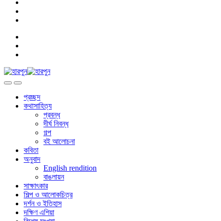
প্রচ্ছদ
কথাসাহিত্য
প্রবন্ধ
দীর্ঘ নিবন্ধ
গল্প
বই আলোচনা
কবিতা
অনুবাদ
English rendition
বাঙলায়ন
সাক্ষাৎকার
শিল্প ও আলোকচিত্র
দর্শন ও ইতিহাস
দক্ষিণ এশিয়া