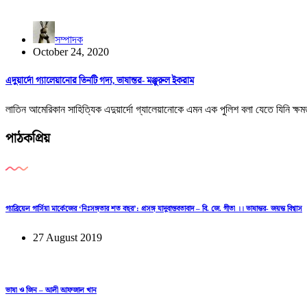
সম্পাদক
October 24, 2020
এদুয়ার্দো গ্যালেয়ানোর তিনটি গদ্য, ভাষান্তর- মঞ্জুরুল ইকরাম
লাতিন আমেরিকান সাহিত্যিক এদুয়ার্দো গ্যালেয়ানোকে এমন এক পুলিশ বলা যেতে যিনি ক
পাঠকপ্রিয়
গ্যাব্রিয়েল গার্সিয়া মার্কেজের ‘নিঃসঙ্গতার শত বছর’: প্রসঙ্গ যাদুবাস্তবতাবাদ – বি. জে. গীতা ।। ভাষান্তর- জয়ন্ত বিশ্বাস
27 August 2019
ভাষা ও জিন – আলী আফজাল খান